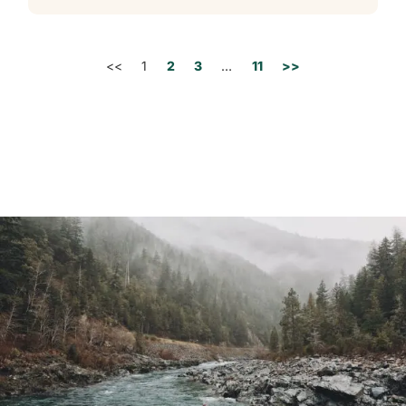
<<
1
2
3
…
11
>>