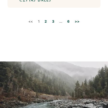
CZYTAJ DALEJ
<<
1
2
3
…
6
>>