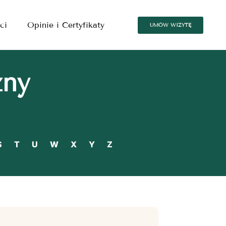
ci
Opinie i Certyfikaty
UMÓW WIZYTĘ
zny
S
T
U
W
X
Y
Z