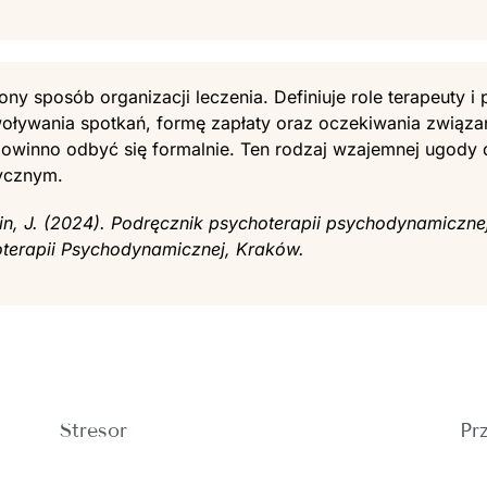
lony sposób organizacji leczenia. Definiuje role terapeuty i 
woływania spotkań, formę zapłaty oraz oczekiwania związ
 powinno odbyć się formalnie. Ten rodzaj wzajemnej ugody d
tycznym.
arkin, J. (2024). Podręcznik psychoterapii psychodynamicz
terapii Psychodynamicznej, Kraków.
Stresor
Pr