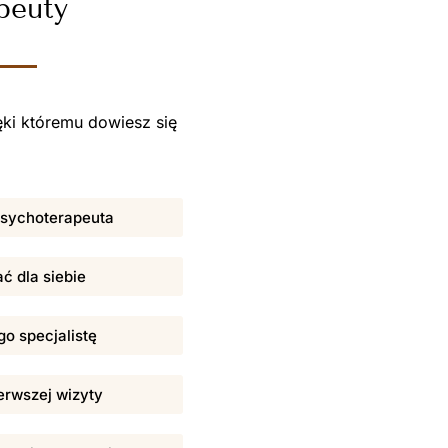
peuty
ki któremu dowiesz się
 psychoterapeuta
ać dla siebie
o specjalistę
erwszej wizyty