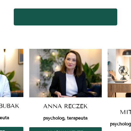
WRÓĆ DO SPISU TERMINÓW
BUBAK
ANNA RECZEK
MI
peuta
psycholog, terapeuta
psycholog