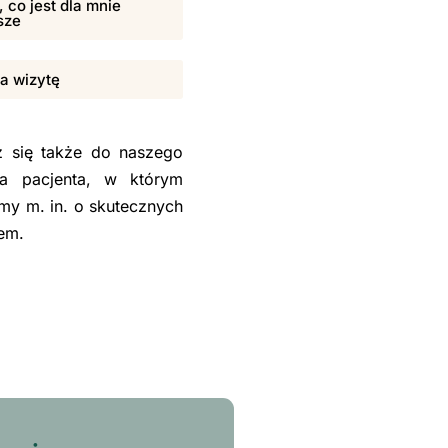
 co jest dla mnie
sze
na wizytę
sz się także do naszego
la pacjenta, w którym
my m. in. o skutecznych
sem.