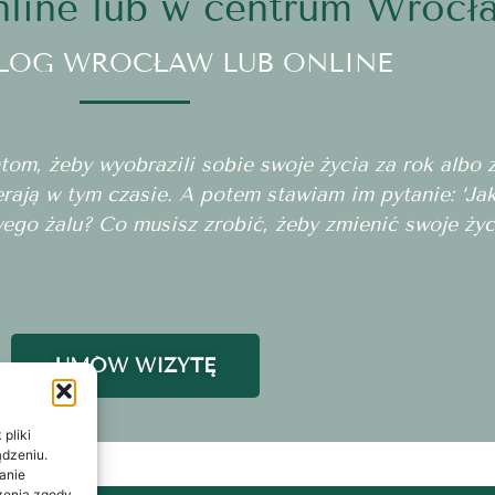
line lub w centrum Wrocł
LOG WROCŁAW LUB ONLINE
m, żeby wyobrazili sobie swoje życia za rok albo za
erają w tym czasie. A potem stawiam im pytanie: ‘J
wego żalu? Co musisz zrobić, żeby zmienić swoje życ
UMÓW WIZYTĘ
pliki
ądzeniu.
anie
ażenia zgody