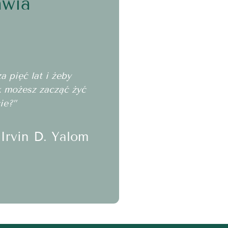
awia
 pięć lat i żeby
ak możesz zacząć żyć
ie?”
Irvin D. Yalom