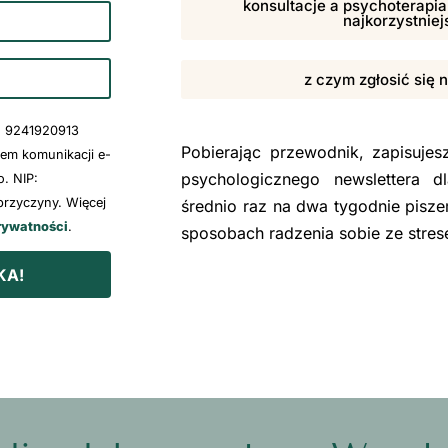
konsultacje a psychoterapia,
najkorzystniej
z czym zgłosić się 
: 9241920913
Pobierając przewodnik, zapisuje
wem komunikacji e-
psychologicznego newslettera d
. NIP:
rzyczyny. Więcej
średnio raz na dwa tygodnie pisze
rywatności
.
sposobach radzenia sobie ze stre
KA!