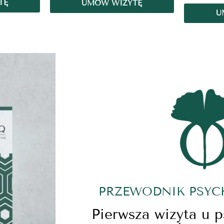
TĘ
UMÓW WIZYTĘ
U
PRZEWODNIK PSY
Pierwsza wizyta u 