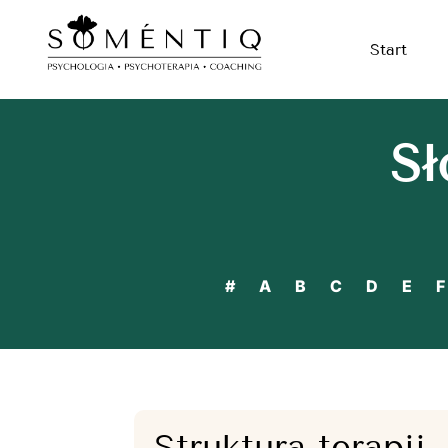
Start
Sł
#
A
B
C
D
E
F
Struktura terapii