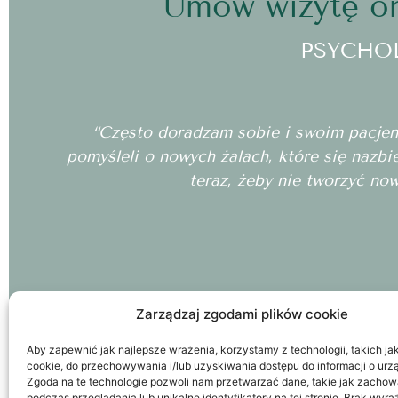
Umów wizytę on
PSYCHO
“Często doradzam sobie i swoim pacjento
pomyśleli o nowych żalach, które się nazbi
teraz, żeby nie tworzyć no
Zarządzaj zgodami plików cookie
Aby zapewnić jak najlepsze wrażenia, korzystamy z technologii, takich jak 
cookie, do przechowywania i/lub uzyskiwania dostępu do informacji o urz
Zgoda na te technologie pozwoli nam przetwarzać dane, takie jak zachow
podczas przeglądania lub unikalne identyfikatory na tej stronie. Brak wyr