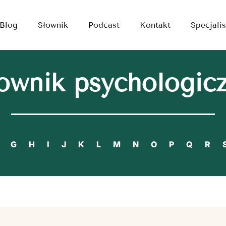
Blog
Słownik
Podcast
Kontakt
Specjalis
ownik psychologic
G
H
I
J
K
L
M
N
O
P
Q
R