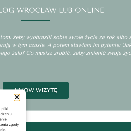
LOG WROCŁAW LUB ONLINE
m, żeby wyobrazili sobie swoje życia za rok albo za
erają w tym czasie. A potem stawiam im pytanie: ‘J
wego żalu? Co musisz zrobić, żeby zmienić swoje życ
UMÓW WIZYTĘ
pliki
ądzeniu.
anie
ażenia zgody
cje.