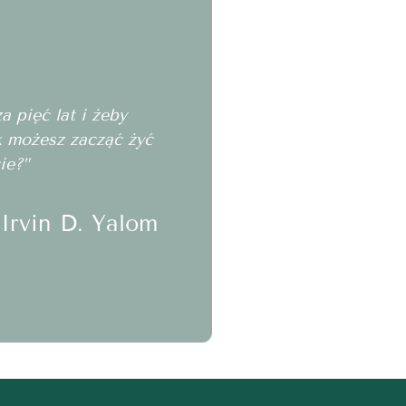
 pięć lat i żeby
ak możesz zacząć żyć
ie?”
Irvin D. Yalom