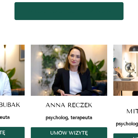
WRÓĆ DO SPISU TERMINÓW
BUBAK
ANNA RECZEK
MI
peuta
psycholog, terapeuta
psycholog
TĘ
UMÓW WIZYTĘ