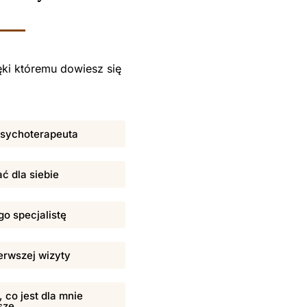
ki któremu dowiesz się
 psychoterapeuta
ać dla siebie
o specjalistę
erwszej wizyty
 co jest dla mnie
sze