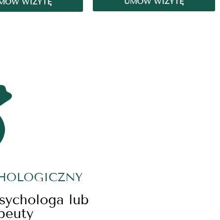
UMÓW WIZYTĘ
MÓW WIZYTĘ
CHOLOGICZNY
psychologa lub
peuty