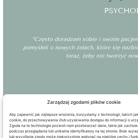
PSYCHO
“Często doradzam sobie i swoim pacjento
pomyśleli o nowych żalach, które się nazbi
teraz, żeby nie tworzyć no
Zarządzaj zgodami plików cookie
Aby zapewnić jak najlepsze wrażenia, korzystamy z technologii, takich jak 
cookie, do przechowywania i/lub uzyskiwania dostępu do informacji o urz
Zgoda na te technologie pozwoli nam przetwarzać dane, takie jak zachow
podczas przeglądania lub unikalne identyfikatory na tej stronie. Brak wyr
lub wycofanie zgody może niekorzystnie wpłynąć na niektóre cechy i funk