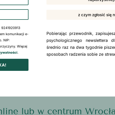
z czym zgłosić się 
: 9241920913
Pobierając przewodnik, zapisuje
wem komunikacji e-
psychologicznego newslettera d
. NIP:
rzyczyny. Więcej
średnio raz na dwa tygodnie pisze
rywatności
.
sposobach radzenia sobie ze stre
KA!
line lub w centrum Wrocł