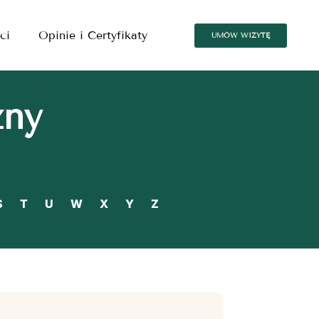
ci
Opinie i Certyfikaty
UMÓW WIZYTĘ
zny
S
T
U
W
X
Y
Z