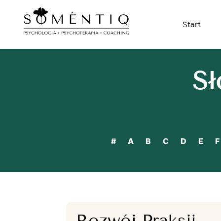
Start
Sł
#
A
B
C
D
E
F
Rozwój Praksji