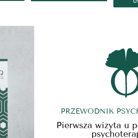
U
PRZEWODNIK PSY
Pierwsza wizyta u 
psychotera