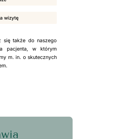
na wizytę
sz się także do naszego
la pacjenta, w którym
my m. in. o skutecznych
sem.
awia