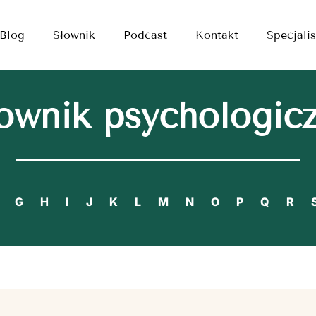
Blog
Słownik
Podcast
Kontakt
Specjalis
ownik psychologic
G
H
I
J
K
L
M
N
O
P
Q
R