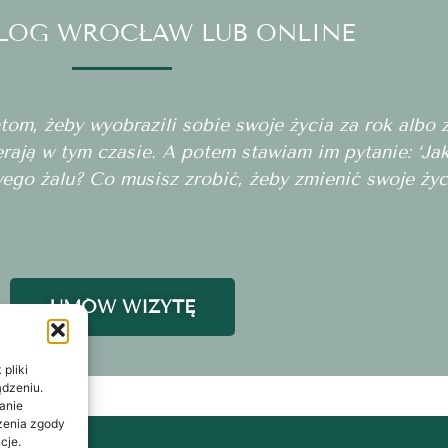
LOG WROCŁAW LUB ONLINE
m, żeby wyobrazili sobie swoje życia za rok albo za
erają w tym czasie. A potem stawiam im pytanie: ‘J
wego żalu? Co musisz zrobić, żeby zmienić swoje życ
UMÓW WIZYTĘ
pliki
ądzeniu.
anie
ażenia zgody
cje.