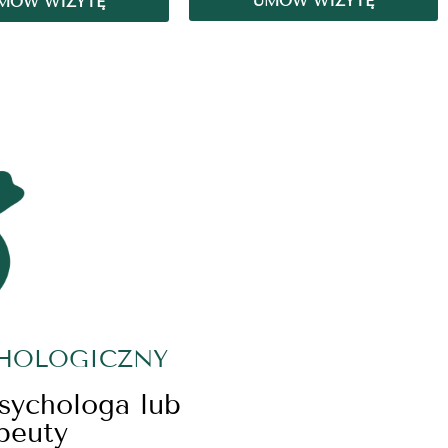
UMÓW WIZYTĘ
MÓW WIZYTĘ
CHOLOGICZNY
psychologa lub
peuty