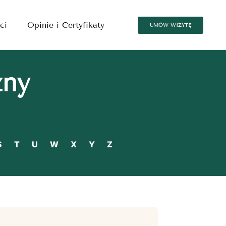
ci
Opinie i Certyfikaty
UMÓW WIZYTĘ
zny
S
T
U
W
X
Y
Z