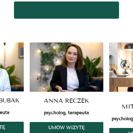
WRÓĆ DO SPISU TERMINÓW
BUBAK
ANNA RECZEK
MI
peuta
psycholog, terapeuta
psycholog
TĘ
UMÓW WIZYTĘ