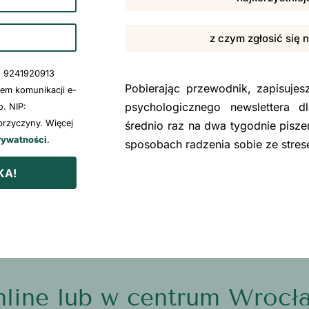
z czym zgłosić się 
: 9241920913
Pobierając przewodnik, zapisuje
wem komunikacji e-
psychologicznego newslettera d
. NIP:
rzyczyny. Więcej
średnio raz na dwa tygodnie pisze
rywatności
.
sposobach radzenia sobie ze stre
KA!
line lub w centrum Wrocł