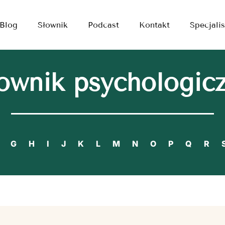
Blog
Słownik
Podcast
Kontakt
Specjalis
ownik psychologic
G
H
I
J
K
L
M
N
O
P
Q
R