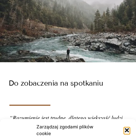
Do zobaczenia na spotkaniu
“Rozumienie jest trudne, dlatego większość ludzi
ocenia.”
Zarządzaj zgodami plików
cookie
– Carl Gustav Jung