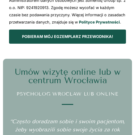
Administratorem danych osobowych jest Somentiq Group sp. z
o.o. NIP: 9241920913. Zgodę możesz wycofać w każdym
czasie bez podawania przyczyny. Więcej informacji o zasadach
przetwarzania danych, znajduje się w
Polityce Prywatności
.
POBIERAM MÓJ EGZEMPLARZ PRZEWODNIKA!
Umów wizytę online lub w
centrum Wrocławia
PSYCHOLOG WROCŁAW LUB ONLINE
“Często doradzam sobie i swoim pacjentom,
żeby wyobrazili sobie swoje życia za rok