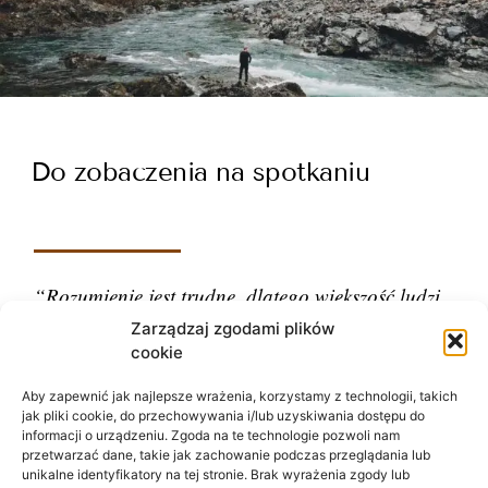
Do zobaczenia na spotkaniu
“Rozumienie jest trudne, dlatego większość ludzi
ocenia.”
Zarządzaj zgodami plików
cookie
– Carl Gustav Jung
Aby zapewnić jak najlepsze wrażenia, korzystamy z technologii, takich
jak pliki cookie, do przechowywania i/lub uzyskiwania dostępu do
informacji o urządzeniu. Zgoda na te technologie pozwoli nam
przetwarzać dane, takie jak zachowanie podczas przeglądania lub
unikalne identyfikatory na tej stronie. Brak wyrażenia zgody lub