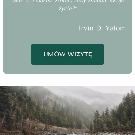
żalu? Co musisz zrobić, żeby zmienić swoje
życie?”
Irvin D. Yalom
UMÓW WIZYTĘ