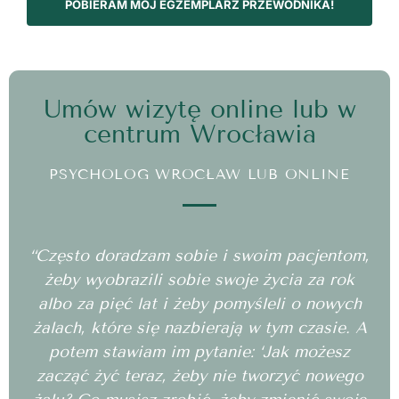
POBIERAM MÓJ EGZEMPLARZ PRZEWODNIKA!
Umów wizytę online lub w
centrum Wrocławia
PSYCHOLOG WROCŁAW LUB ONLINE
“Często doradzam sobie i swoim pacjentom,
żeby wyobrazili sobie swoje życia za rok
albo za pięć lat i żeby pomyśleli o nowych
żalach, które się nazbierają w tym czasie. A
potem stawiam im pytanie: ‘Jak możesz
zacząć żyć teraz, żeby nie tworzyć nowego