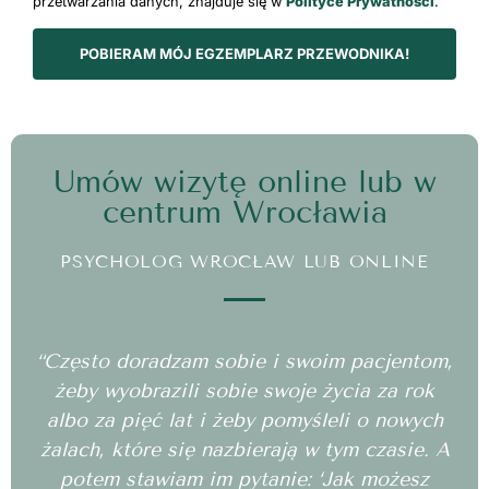
przetwarzania danych, znajduje się w
Polityce Prywatności
.
POBIERAM MÓJ EGZEMPLARZ PRZEWODNIKA!
Umów wizytę online lub w
centrum Wrocławia
PSYCHOLOG WROCŁAW LUB ONLINE
“Często doradzam sobie i swoim pacjentom,
żeby wyobrazili sobie swoje życia za rok
albo za pięć lat i żeby pomyśleli o nowych
żalach, które się nazbierają w tym czasie. A
potem stawiam im pytanie: ‘Jak możesz