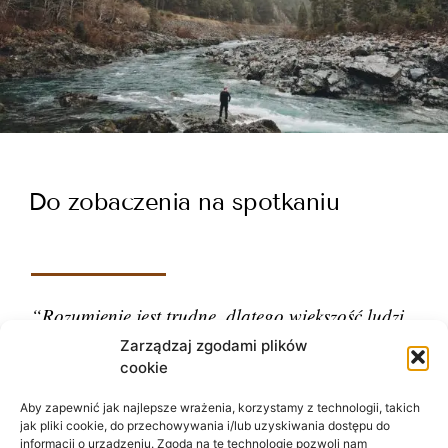
Do zobaczenia na spotkaniu
“Rozumienie jest trudne, dlatego większość ludzi
ocenia.”
Zarządzaj zgodami plików
cookie
– Carl Gustav Jung
Aby zapewnić jak najlepsze wrażenia, korzystamy z technologii, takich
jak pliki cookie, do przechowywania i/lub uzyskiwania dostępu do
informacji o urządzeniu. Zgoda na te technologie pozwoli nam