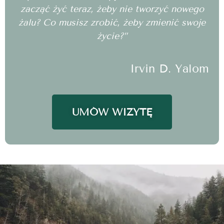
zacząć żyć teraz, żeby nie tworzyć nowego
żalu? Co musisz zrobić, żeby zmienić swoje
życie?”
Irvin D. Yalom
UMÓW WIZYTĘ