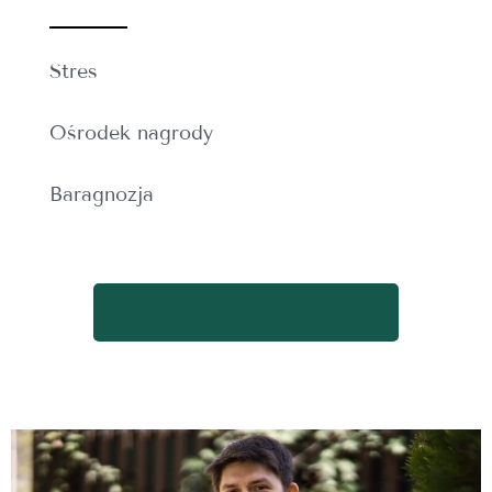
Stres
Ośrodek nagrody
Baragnozja
WRÓĆ DO SPISU TERMINÓW