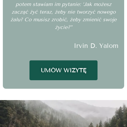
potem stawiam im pytanie: ‘Jak możesz
zacząć żyć teraz, żeby nie tworzyć nowego
żalu? Co musisz zrobić, żeby zmienić swoje
życie?”
Irvin D. Yalom
UMÓW WIZYTĘ