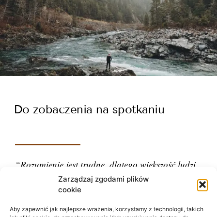
Do zobaczenia na spotkaniu
“Rozumienie jest trudne, dlatego większość ludzi
ocenia.”
Zarządzaj zgodami plików
cookie
– Carl Gustav Jung
Aby zapewnić jak najlepsze wrażenia, korzystamy z technologii, takich