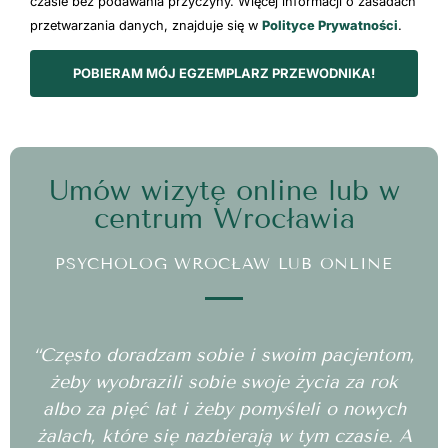
czasie bez podawania przyczyny. Więcej informacji o zasadach
przetwarzania danych, znajduje się w
Polityce Prywatności
.
POBIERAM MÓJ EGZEMPLARZ PRZEWODNIKA!
Umów wizytę online lub w
centrum Wrocławia
PSYCHOLOG WROCŁAW LUB ONLINE
“Często doradzam sobie i swoim pacjentom,
żeby wyobrazili sobie swoje życia za rok
albo za pięć lat i żeby pomyśleli o nowych
żalach, które się nazbierają w tym czasie. A