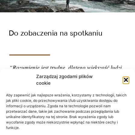
Do zobaczenia na spotkaniu
“Rozumienie jest trudne, dlatego większość ludzi
ocenia.”
Zarządzaj zgodami plików
cookie
– Carl Gustav Jung
Aby zapewnić jak najlepsze wrażenia, korzystamy z technologii, takich
jak pliki cookie, do przechowywania i/lub uzyskiwania dostępu do
informacji o urządzeniu. Zgoda na te technologie pozwoli nam
przetwarzać dane, takie jak zachowanie podczas przeglądania lub
unikalne identyfikatory na tej stronie. Brak wyrażenia zgody lub
wycofanie zgody może niekorzystnie wpłynąć na niektóre cechy i
funkcje.