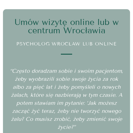
Umów wizytę online lub w
centrum Wrocławia
PSYCHOLOG WROCŁAW LUB ONLINE
“Często doradzam sobie i swoim pacjentom,
żeby wyobrazili sobie swoje życia za rok
albo za pięć lat i żeby pomyśleli o nowych
żalach, które się nazbierają w tym czasie. A
potem stawiam im pytanie: ‘Jak możesz
zacząć żyć teraz, żeby nie tworzyć nowego
żalu? Co musisz zrobić, żeby zmienić swoje
życie?”