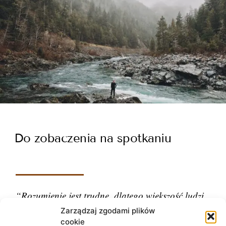
Do zobaczenia na spotkaniu
“Rozumienie jest trudne, dlatego większość ludzi
ocenia.”
Zarządzaj zgodami plików
cookie
– Carl Gustav Jung