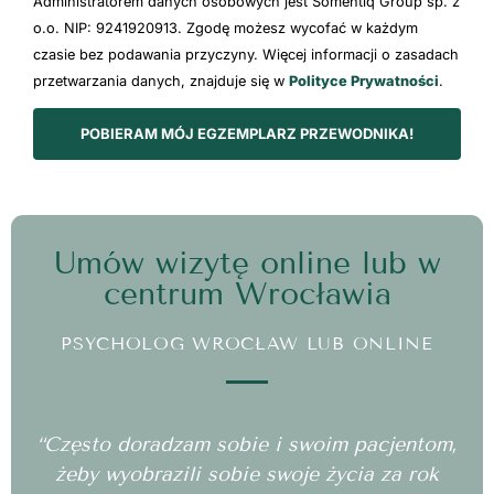
Administratorem danych osobowych jest Somentiq Group sp. z
o.o. NIP: 9241920913. Zgodę możesz wycofać w każdym
czasie bez podawania przyczyny. Więcej informacji o zasadach
przetwarzania danych, znajduje się w
Polityce Prywatności
.
POBIERAM MÓJ EGZEMPLARZ PRZEWODNIKA!
Umów wizytę online lub w
centrum Wrocławia
PSYCHOLOG WROCŁAW LUB ONLINE
“Często doradzam sobie i swoim pacjentom,
żeby wyobrazili sobie swoje życia za rok