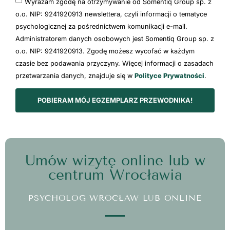
Wyrażam zgodę na otrzymywanie od Somentiq Group sp. z
o.o. NIP: 9241920913 newslettera, czyli informacji o tematyce
psychologicznej za pośrednictwem komunikacji e-mail.
Administratorem danych osobowych jest Somentiq Group sp. z
o.o. NIP: 9241920913. Zgodę możesz wycofać w każdym
czasie bez podawania przyczyny. Więcej informacji o zasadach
przetwarzania danych, znajduje się w
Polityce Prywatności
.
POBIERAM MÓJ EGZEMPLARZ PRZEWODNIKA!
Umów wizytę online lub w
centrum Wrocławia
PSYCHOLOG WROCŁAW LUB ONLINE