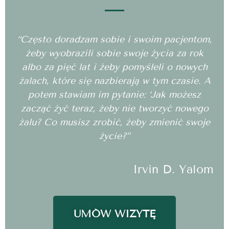
“Często doradzam sobie i swoim pacjentom,
żeby wyobrazili sobie swoje życia za rok
albo za pięć lat i żeby pomyśleli o nowych
żalach, które się nazbierają w tym czasie. A
potem stawiam im pytanie: ‘Jak możesz
zacząć żyć teraz, żeby nie tworzyć nowego
żalu? Co musisz zrobić, żeby zmienić swoje
życie?”
Irvin D. Yalom
UMÓW WIZYTĘ