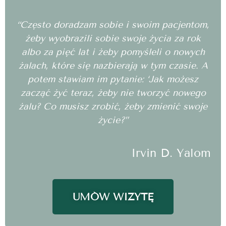
“Często doradzam sobie i swoim pacjentom,
żeby wyobrazili sobie swoje życia za rok
albo za pięć lat i żeby pomyśleli o nowych
żalach, które się nazbierają w tym czasie. A
potem stawiam im pytanie: ‘Jak możesz
zacząć żyć teraz, żeby nie tworzyć nowego
żalu? Co musisz zrobić, żeby zmienić swoje
życie?”
Irvin D. Yalom
UMÓW WIZYTĘ