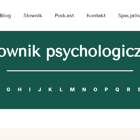
Blog
Słownik
Podcast
Kontakt
Specjalis
ownik psychologic
G
H
I
J
K
L
M
N
O
P
Q
R