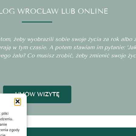
LOG WROCŁAW LUB ONLINE
m, żeby wyobrazili sobie swoje życia za rok albo za
erają w tym czasie. A potem stawiam im pytanie: ‘J
wego żalu? Co musisz zrobić, żeby zmienić swoje życ
UMÓW WIZYTĘ
pliki
ądzeniu.
anie
ażenia zgody
cje.