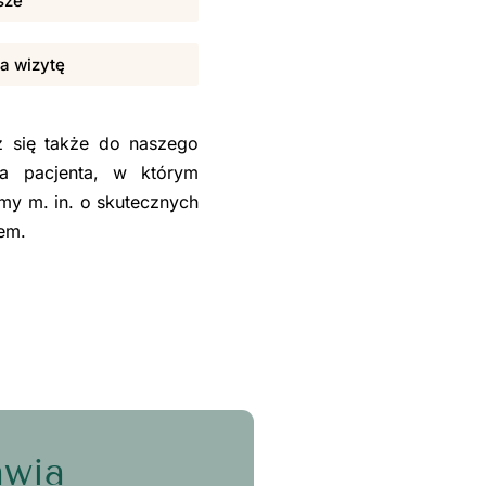
sze
na wizytę
sz się także do naszego
la pacjenta, w którym
my m. in. o skutecznych
sem.
awia