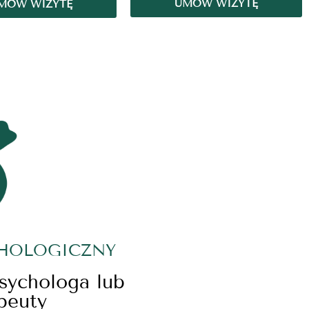
UMÓW WIZYTĘ
MÓW WIZYTĘ
CHOLOGICZNY
psychologa lub
peuty