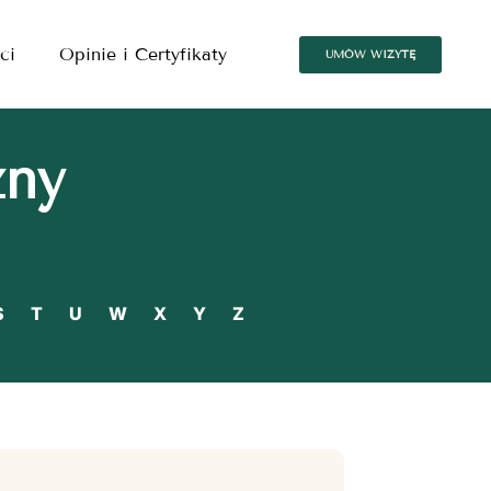
ci
Opinie i Certyfikaty
UMÓW WIZYTĘ
zny
S
T
U
W
X
Y
Z