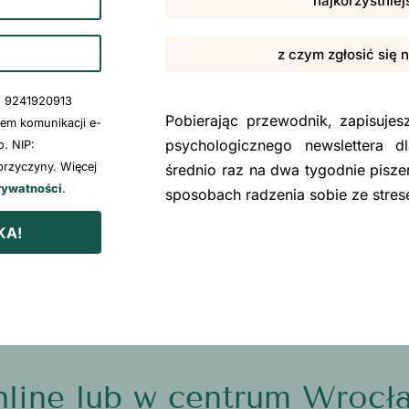
najkorzystniej
z czym zgłosić się 
: 9241920913
Pobierając przewodnik, zapisuje
wem komunikacji e-
psychologicznego newslettera d
. NIP:
rzyczyny. Więcej
średnio raz na dwa tygodnie pisze
rywatności
.
sposobach radzenia sobie ze stre
KA!
line lub w centrum Wrocł