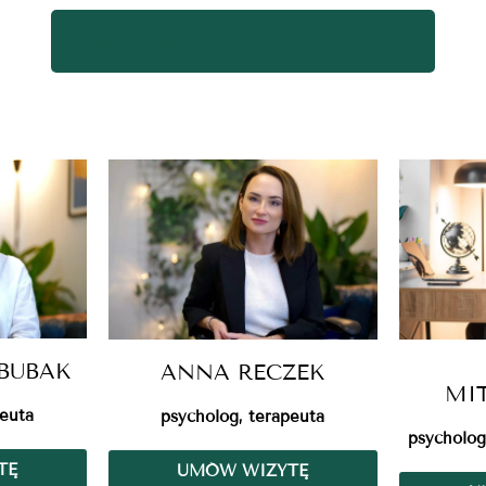
WRÓĆ DO SPISU TERMINÓW
BUBAK
ANNA RECZEK
MI
peuta
psycholog, terapeuta
psycholog
TĘ
UMÓW WIZYTĘ