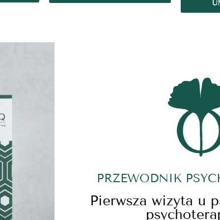
U
PRZEWODNIK PSY
Pierwsza wizyta u 
psychotera