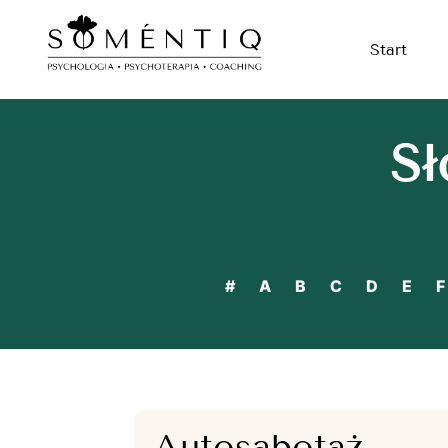
Start
Sł
#
A
B
C
D
E
F
Autosabotaż