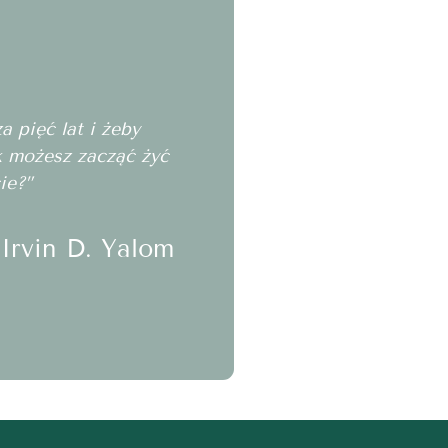
 pięć lat i żeby
ak możesz zacząć żyć
ie?”
Irvin D. Yalom