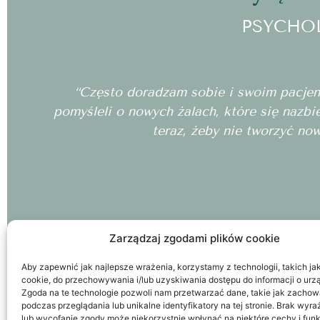
PSYCHO
“Często doradzam sobie i swoim pacjento
pomyśleli o nowych żalach, które się nazbi
teraz, żeby nie tworzyć no
Zarządzaj zgodami plików cookie
Aby zapewnić jak najlepsze wrażenia, korzystamy z technologii, takich jak 
cookie, do przechowywania i/lub uzyskiwania dostępu do informacji o urz
Zgoda na te technologie pozwoli nam przetwarzać dane, takie jak zachow
podczas przeglądania lub unikalne identyfikatory na tej stronie. Brak wyr
lub wycofanie zgody może niekorzystnie wpłynąć na niektóre cechy i funk