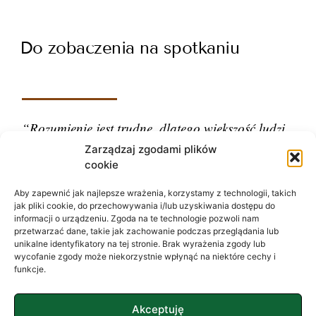
Do zobaczenia na spotkaniu
“Rozumienie jest trudne, dlatego większość ludzi
ocenia.”
Zarządzaj zgodami plików
cookie
– Carl Gustav Jung
Aby zapewnić jak najlepsze wrażenia, korzystamy z technologii, takich
jak pliki cookie, do przechowywania i/lub uzyskiwania dostępu do
informacji o urządzeniu. Zgoda na te technologie pozwoli nam
przetwarzać dane, takie jak zachowanie podczas przeglądania lub
unikalne identyfikatory na tej stronie. Brak wyrażenia zgody lub
wycofanie zgody może niekorzystnie wpłynąć na niektóre cechy i
funkcje.
Akceptuję