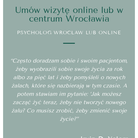
Umów wizytę online lub w
centrum Wrocławia
PSYCHOLOG WROCŁAW LUB ONLINE
“Często doradzam sobie i swoim pacjentom,
żeby wyobrazili sobie swoje życia za rok
albo za pięć lat i żeby pomyśleli o nowych
żalach, które się nazbierają w tym czasie. A
potem stawiam im pytanie: ‘Jak możesz
zacząć żyć teraz, żeby nie tworzyć nowego
żalu? Co musisz zrobić, żeby zmienić swoje
życie?”