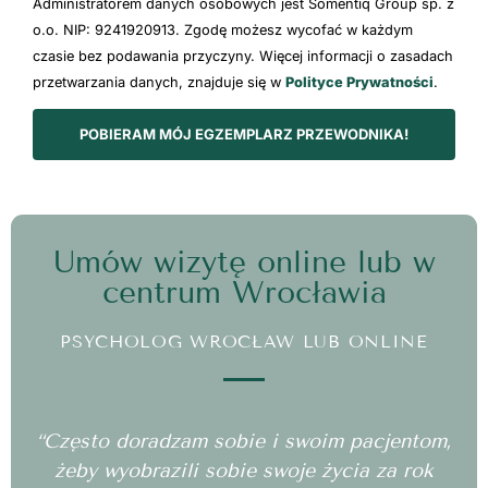
Administratorem danych osobowych jest Somentiq Group sp. z
o.o. NIP: 9241920913. Zgodę możesz wycofać w każdym
czasie bez podawania przyczyny. Więcej informacji o zasadach
przetwarzania danych, znajduje się w
Polityce Prywatności
.
POBIERAM MÓJ EGZEMPLARZ PRZEWODNIKA!
Umów wizytę online lub w
centrum Wrocławia
PSYCHOLOG WROCŁAW LUB ONLINE
“Często doradzam sobie i swoim pacjentom,
żeby wyobrazili sobie swoje życia za rok