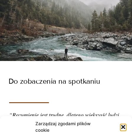
Do zobaczenia na spotkaniu
“Rozumienie jest trudne, dlatego większość ludzi
ocenia.”
Zarządzaj zgodami plików
cookie