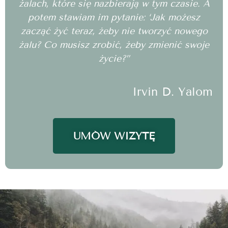
żalach, które się nazbierają w tym czasie. A
potem stawiam im pytanie: ‘Jak możesz
zacząć żyć teraz, żeby nie tworzyć nowego
żalu? Co musisz zrobić, żeby zmienić swoje
życie?”
Irvin D. Yalom
UMÓW WIZYTĘ