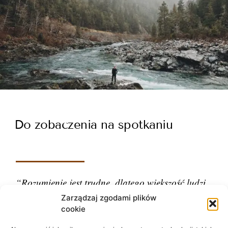
Do zobaczenia na spotkaniu
“Rozumienie jest trudne, dlatego większość ludzi
ocenia.”
Zarządzaj zgodami plików
cookie
– Carl Gustav Jung