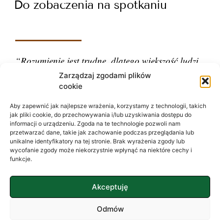
Do zobaczenia na spotkaniu
“Rozumienie jest trudne, dlatego większość ludzi
ocenia.”
Zarządzaj zgodami plików
cookie
– Carl Gustav Jung
Aby zapewnić jak najlepsze wrażenia, korzystamy z technologii, takich
jak pliki cookie, do przechowywania i/lub uzyskiwania dostępu do
informacji o urządzeniu. Zgoda na te technologie pozwoli nam
przetwarzać dane, takie jak zachowanie podczas przeglądania lub
unikalne identyfikatory na tej stronie. Brak wyrażenia zgody lub
wycofanie zgody może niekorzystnie wpłynąć na niektóre cechy i
funkcje.
Akceptuję
Odmów