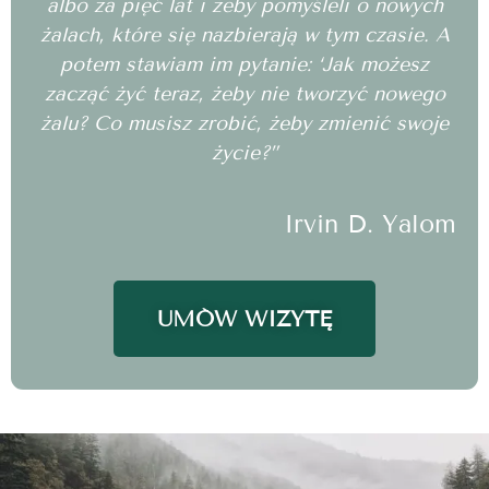
albo za pięć lat i żeby pomyśleli o nowych
żalach, które się nazbierają w tym czasie. A
potem stawiam im pytanie: ‘Jak możesz
zacząć żyć teraz, żeby nie tworzyć nowego
żalu? Co musisz zrobić, żeby zmienić swoje
życie?”
Irvin D. Yalom
UMÓW WIZYTĘ