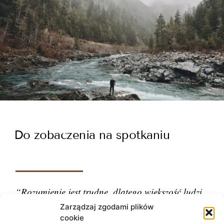
Do zobaczenia na spotkaniu
“Rozumienie jest trudne, dlatego większość ludzi
ocenia.”
Zarządzaj zgodami plików
cookie
– Carl Gustav Jung