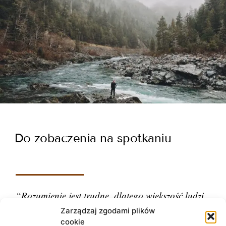
Do zobaczenia na spotkaniu
“Rozumienie jest trudne, dlatego większość ludzi
ocenia.”
Zarządzaj zgodami plików
cookie
– Carl Gustav Jung