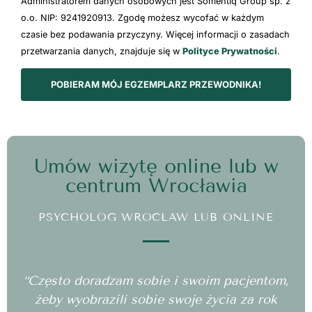
Administratorem danych osobowych jest Somentiq Group sp. z
o.o. NIP: 9241920913. Zgodę możesz wycofać w każdym
czasie bez podawania przyczyny. Więcej informacji o zasadach
przetwarzania danych, znajduje się w
Polityce Prywatności
.
POBIERAM MÓJ EGZEMPLARZ PRZEWODNIKA!
Umów wizytę online lub w
centrum Wrocławia
PSYCHOLOG WROCŁAW LUB ONLINE
“Często doradzam sobie i swoim pacjentom,
żeby wyobrazili sobie swoje życia za rok