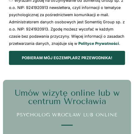
Wyrażam zgodę na otrzymywanie od Somentiq Group sp. z
o.o. NIP: 9241920913 newslettera, czyli informacji o tematyce
psychologicznej za pośrednictwem komunikacji e-mail.
Administratorem danych osobowych jest Somentiq Group sp. z
o.o. NIP: 9241920913. Zgodę możesz wycofać w każdym
czasie bez podawania przyczyny. Więcej informacji o zasadach
przetwarzania danych, znajduje się w
Polityce Prywatności
.
POBIERAM MÓJ EGZEMPLARZ PRZEWODNIKA!
Umów wizytę online lub w
centrum Wrocławia
PSYCHOLOG WROCŁAW LUB ONLINE