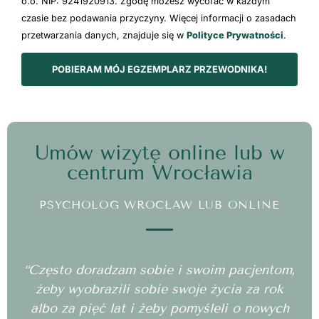
o.o. NIP: 9241920913. Zgodę możesz wycofać w każdym
czasie bez podawania przyczyny. Więcej informacji o zasadach
przetwarzania danych, znajduje się w
Polityce Prywatności
.
POBIERAM MÓJ EGZEMPLARZ PRZEWODNIKA!
Umów wizytę online lub w
centrum Wrocławia
PSYCHOLOG WROCŁAW LUB ONLINE
“Często doradzam sobie i swoim pacjentom,
żeby wyobrazili sobie swoje życia za rok
albo za pięć lat i żeby pomyśleli o nowych