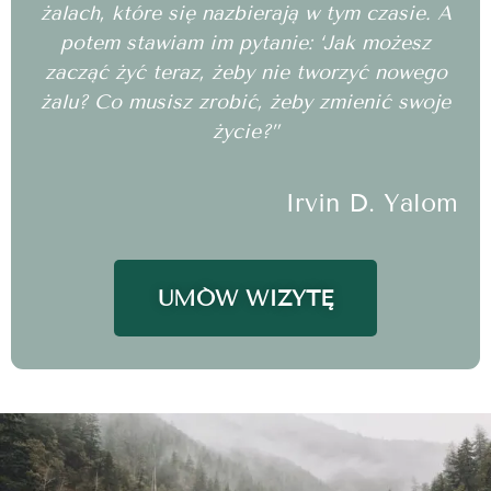
żalach, które się nazbierają w tym czasie. A
potem stawiam im pytanie: ‘Jak możesz
zacząć żyć teraz, żeby nie tworzyć nowego
żalu? Co musisz zrobić, żeby zmienić swoje
życie?”
Irvin D. Yalom
UMÓW WIZYTĘ