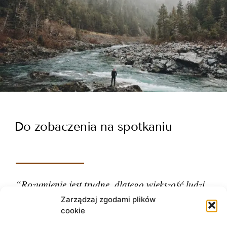
Do zobaczenia na spotkaniu
“Rozumienie jest trudne, dlatego większość ludzi
ocenia.”
Zarządzaj zgodami plików
cookie
– Carl Gustav Jung