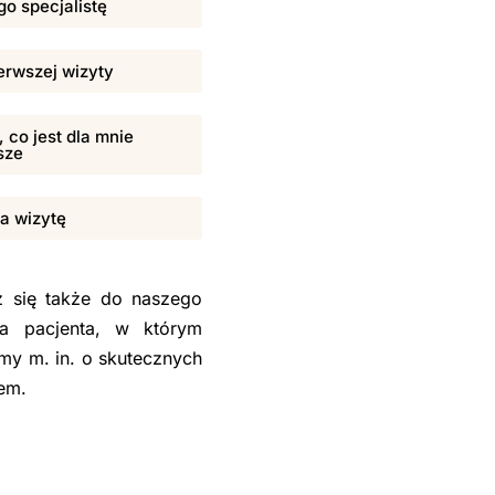
o specjalistę
erwszej wizyty
 co jest dla mnie
sze
na wizytę
sz się także do naszego
la pacjenta, w którym
my m. in. o skutecznych
sem.