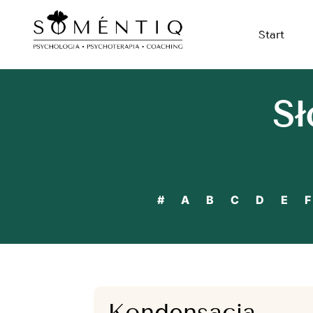
Start
Sł
#
A
B
C
D
E
F
Kondensacja