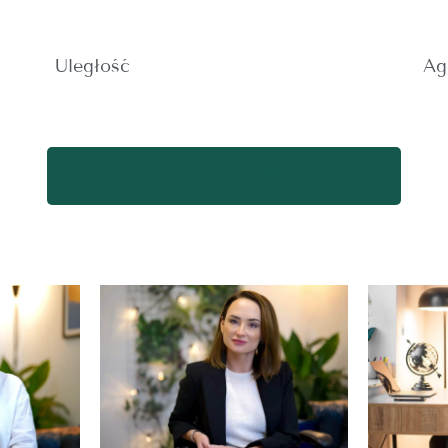
Uległość
Ag
WRÓĆ DO SPISU TERMINÓW