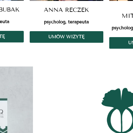
BUBAK
ANNA RECZEK
MI
peuta
psycholog, terapeuta
psycholog
TĘ
UMÓW WIZYTĘ
U