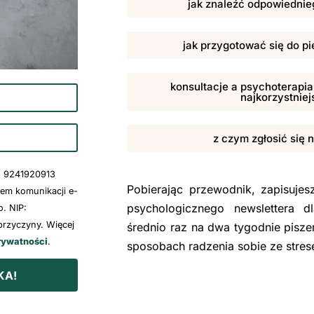
jak znaleźć odpowiednieg
jak przygotować się do pi
konsultacje a psychoterapia,
najkorzystniej
z czym zgłosić się 
: 9241920913
Pobierając przewodnik, zapisuje
wem komunikacji e-
psychologicznego newslettera d
. NIP:
rzyczyny. Więcej
średnio raz na dwa tygodnie pisze
rywatności
.
sposobach radzenia sobie ze stre
KA!