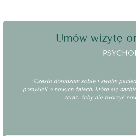
Umów wizytę on
PSYCHO
“Często doradzam sobie i swoim pacjento
pomyśleli o nowych żalach, które się nazbi
teraz, żeby nie tworzyć no