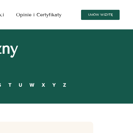
ci
Opinie i Certyfikaty
UMÓW WIZYTĘ
zny
S
T
U
W
X
Y
Z