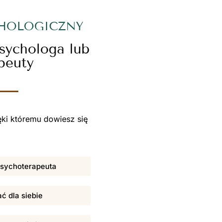
CHOLOGICZNY
psychologa lub
peuty
ki któremu dowiesz się
 psychoterapeuta
ać dla siebie