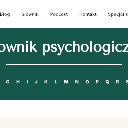
Blog
Słownik
Podcast
Kontakt
Specjalis
ownik psychologic
G
H
I
J
K
L
M
N
O
P
Q
R