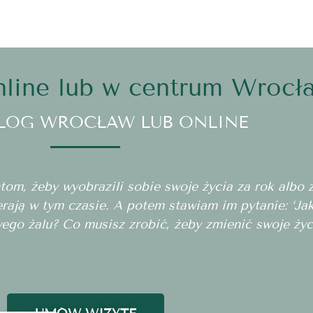
line lub w centrum Wrocł
LOG WROCŁAW LUB ONLINE
m, żeby wyobrazili sobie swoje życia za rok albo za
erają w tym czasie. A potem stawiam im pytanie: ‘J
wego żalu? Co musisz zrobić, żeby zmienić swoje życ