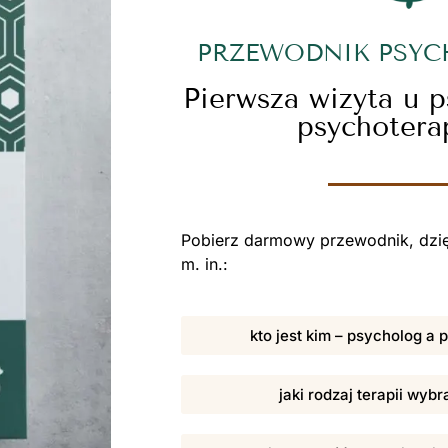
PRZEWODNIK PSY
Pierwsza wizyta u 
psychotera
Pobierz darmowy przewodnik, dzię
m. in.:
kto jest kim – psycholog a
jaki rodzaj terapii wybr