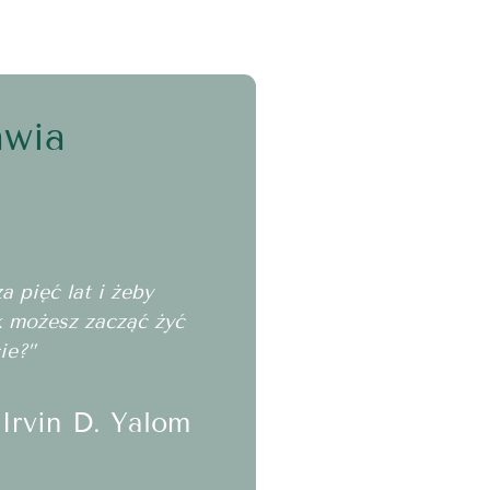
awia
 pięć lat i żeby
ak możesz zacząć żyć
ie?”
Irvin D. Yalom