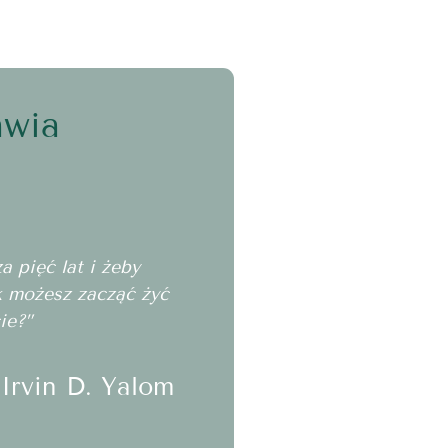
awia
 pięć lat i żeby
ak możesz zacząć żyć
ie?”
Irvin D. Yalom