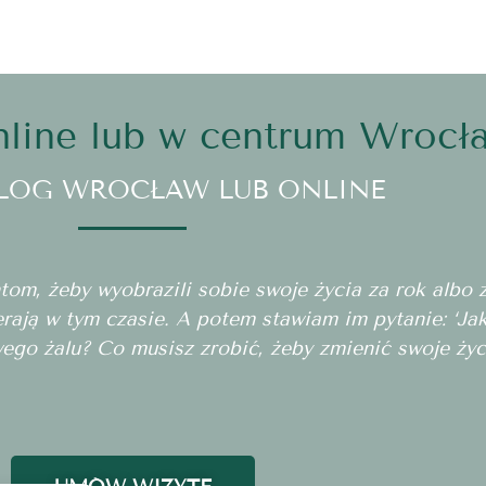
line lub w centrum Wrocł
LOG WROCŁAW LUB ONLINE
m, żeby wyobrazili sobie swoje życia za rok albo za
erają w tym czasie. A potem stawiam im pytanie: ‘J
wego żalu? Co musisz zrobić, żeby zmienić swoje życ