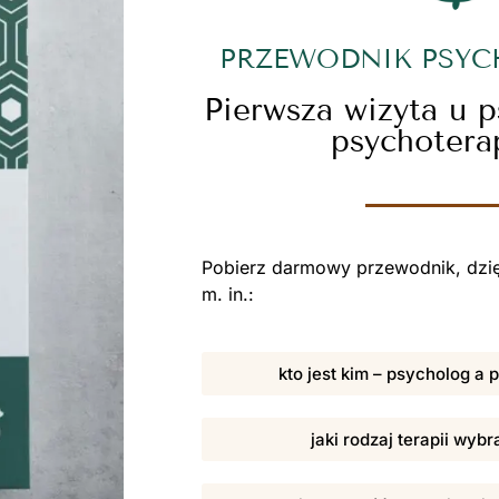
PRZEWODNIK PSY
Pierwsza wizyta u 
psychotera
Pobierz darmowy przewodnik, dzię
m. in.:
kto jest kim – psycholog a
jaki rodzaj terapii wybr