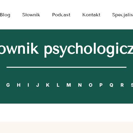
Blog
Słownik
Podcast
Kontakt
Specjalis
ownik psychologic
G
H
I
J
K
L
M
N
O
P
Q
R