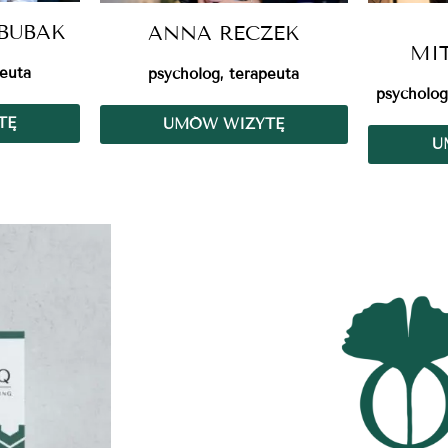
BUBAK
ANNA RECZEK
MI
peuta
psycholog, terapeuta
psycholog
TĘ
UMÓW WIZYTĘ
U