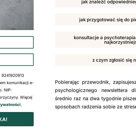
jak znaleźć odpowiednieg
jak przygotować się do pi
konsultacje a psychoterapia,
najkorzystniej
z czym zgłosić się 
: 9241920913
Pobierając przewodnik, zapisuje
wem komunikacji e-
psychologicznego newslettera d
. NIP:
rzyczyny. Więcej
średnio raz na dwa tygodnie pisze
rywatności
.
sposobach radzenia sobie ze stre
KA!