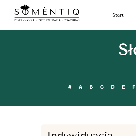
Start
Sł
#
A
B
C
D
E
F
Indywiduacja