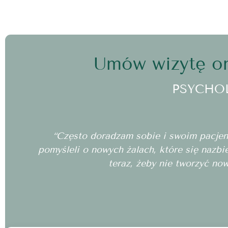
Umów wizytę on
PSYCHO
“Często doradzam sobie i swoim pacjento
pomyśleli o nowych żalach, które się nazbi
teraz, żeby nie tworzyć no