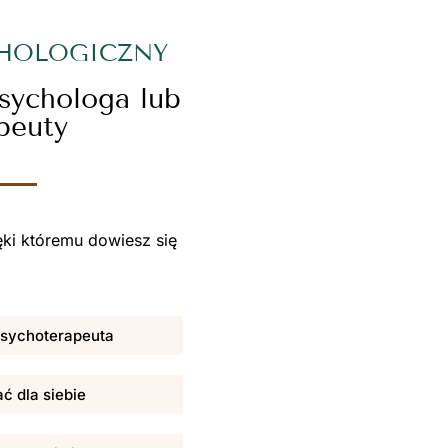
CHOLOGICZNY
psychologa lub
peuty
ki któremu dowiesz się
 psychoterapeuta
ać dla siebie