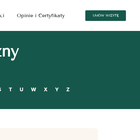
ci
Opinie i Certyfikaty
UMÓW WIZYTĘ
zny
S
T
U
W
X
Y
Z