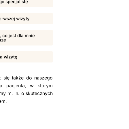
o specjalistę
erwszej wizyty
 co jest dla mnie
sze
na wizytę
sz się także do naszego
la pacjenta, w którym
my m. in. o skutecznych
sem.