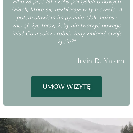
albo za pięć lat i żeby pomyśleli o nowych
żalach, które się nazbierają w tym czasie. A
potem stawiam im pytanie: ‘Jak możesz
zacząć żyć teraz, żeby nie tworzyć nowego
żalu? Co musisz zrobić, żeby zmienić swoje
życie?”
Irvin D. Yalom
UMÓW WIZYTĘ