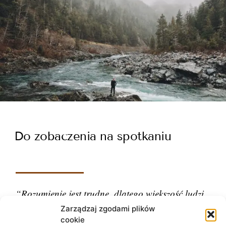
Do zobaczenia na spotkaniu
“Rozumienie jest trudne, dlatego większość ludzi
ocenia.”
Zarządzaj zgodami plików
cookie
– Carl Gustav Jung