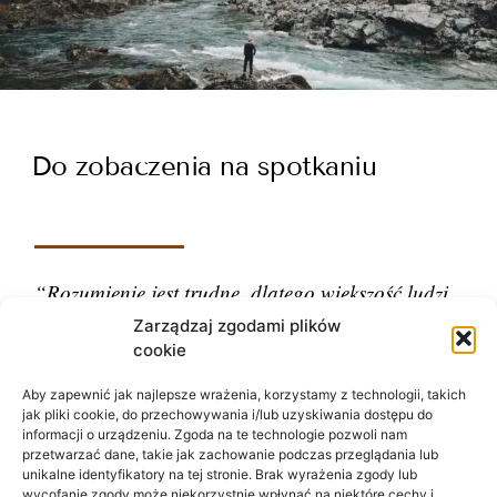
Do zobaczenia na spotkaniu
“Rozumienie jest trudne, dlatego większość ludzi
ocenia.”
Zarządzaj zgodami plików
cookie
– Carl Gustav Jung
Aby zapewnić jak najlepsze wrażenia, korzystamy z technologii, takich
jak pliki cookie, do przechowywania i/lub uzyskiwania dostępu do
informacji o urządzeniu. Zgoda na te technologie pozwoli nam
przetwarzać dane, takie jak zachowanie podczas przeglądania lub
unikalne identyfikatory na tej stronie. Brak wyrażenia zgody lub
wycofanie zgody może niekorzystnie wpłynąć na niektóre cechy i