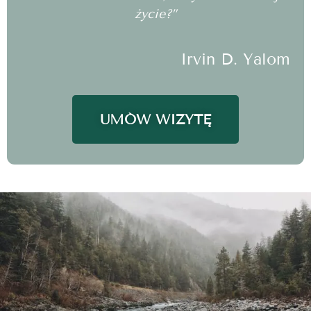
życie?”
Irvin D. Yalom
UMÓW WIZYTĘ