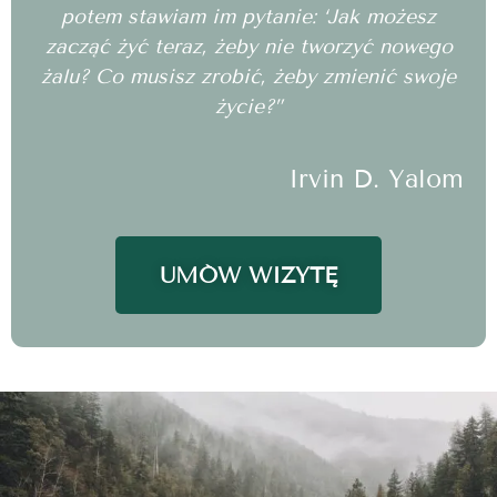
potem stawiam im pytanie: ‘Jak możesz
zacząć żyć teraz, żeby nie tworzyć nowego
żalu? Co musisz zrobić, żeby zmienić swoje
życie?”
Irvin D. Yalom
UMÓW WIZYTĘ