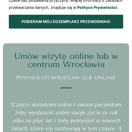
czasie bez podawania przyczyny. Więcej informacji o zasadach
przetwarzania danych, znajduje się w
Polityce Prywatności
.
POBIERAM MÓJ EGZEMPLARZ PRZEWODNIKA!
Umów wizytę online lub w
centrum Wrocławia
PSYCHOLOG WROCŁAW LUB ONLINE
“Często doradzam sobie i swoim pacjentom,
żeby wyobrazili sobie swoje życia za rok
albo za pięć lat i żeby pomyśleli o nowych
żalach, które się nazbierają w tym czasie. A