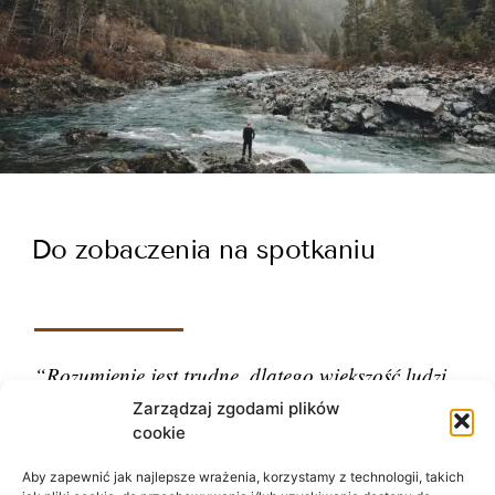
Do zobaczenia na spotkaniu
“Rozumienie jest trudne, dlatego większość ludzi
ocenia.”
Zarządzaj zgodami plików
cookie
– Carl Gustav Jung
Aby zapewnić jak najlepsze wrażenia, korzystamy z technologii, takich