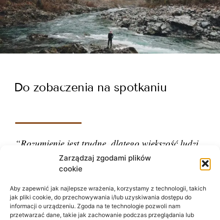
Do zobaczenia na spotkaniu
“Rozumienie jest trudne, dlatego większość ludzi
ocenia.”
Zarządzaj zgodami plików
cookie
– Carl Gustav Jung
Aby zapewnić jak najlepsze wrażenia, korzystamy z technologii, takich
jak pliki cookie, do przechowywania i/lub uzyskiwania dostępu do
informacji o urządzeniu. Zgoda na te technologie pozwoli nam
przetwarzać dane, takie jak zachowanie podczas przeglądania lub