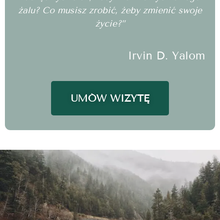
żalu? Co musisz zrobić, żeby zmienić swoje
życie?”
Irvin D. Yalom
UMÓW WIZYTĘ