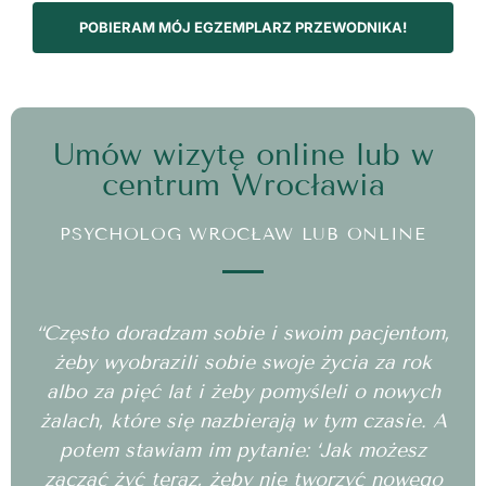
POBIERAM MÓJ EGZEMPLARZ PRZEWODNIKA!
Umów wizytę online lub w
centrum Wrocławia
PSYCHOLOG WROCŁAW LUB ONLINE
“Często doradzam sobie i swoim pacjentom,
żeby wyobrazili sobie swoje życia za rok
albo za pięć lat i żeby pomyśleli o nowych
żalach, które się nazbierają w tym czasie. A
potem stawiam im pytanie: ‘Jak możesz
zacząć żyć teraz, żeby nie tworzyć nowego