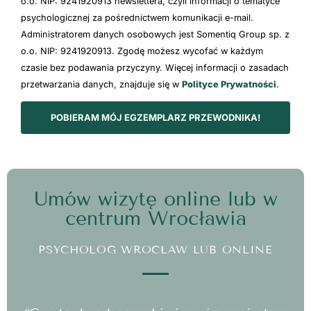
o.o. NIP: 9241920913 newslettera, czyli informacji o tematyce
psychologicznej za pośrednictwem komunikacji e-mail.
Administratorem danych osobowych jest Somentiq Group sp. z
o.o. NIP: 9241920913. Zgodę możesz wycofać w każdym
czasie bez podawania przyczyny. Więcej informacji o zasadach
przetwarzania danych, znajduje się w
Polityce Prywatności
.
POBIERAM MÓJ EGZEMPLARZ PRZEWODNIKA!
Umów wizytę online lub w
centrum Wrocławia
PSYCHOLOG WROCŁAW LUB ONLINE