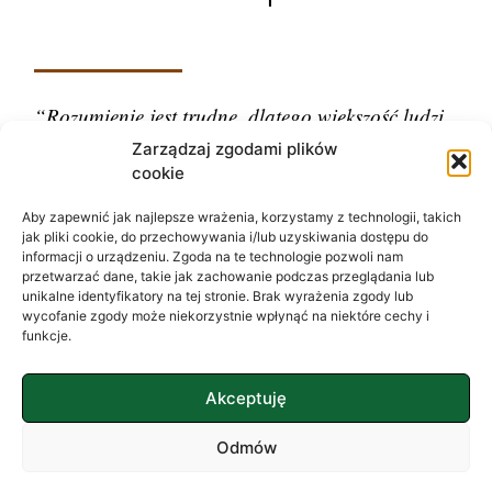
“Rozumienie jest trudne, dlatego większość ludzi
ocenia.”
Zarządzaj zgodami plików
cookie
– Carl Gustav Jung
Aby zapewnić jak najlepsze wrażenia, korzystamy z technologii, takich
jak pliki cookie, do przechowywania i/lub uzyskiwania dostępu do
informacji o urządzeniu. Zgoda na te technologie pozwoli nam
przetwarzać dane, takie jak zachowanie podczas przeglądania lub
unikalne identyfikatory na tej stronie. Brak wyrażenia zgody lub
wycofanie zgody może niekorzystnie wpłynąć na niektóre cechy i
funkcje.
Akceptuję
Odmów
2023 © wszystkie prawa zastrzeżone