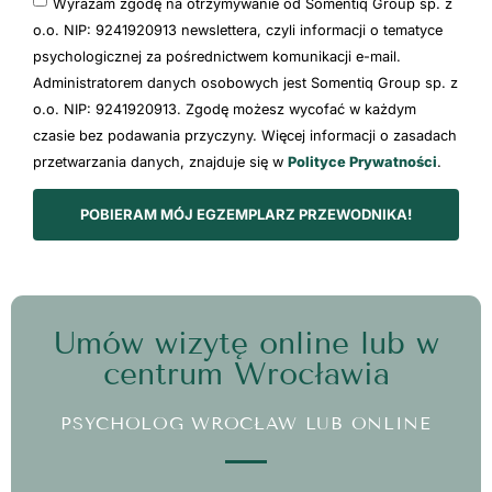
Wyrażam zgodę na otrzymywanie od Somentiq Group sp. z
o.o. NIP: 9241920913 newslettera, czyli informacji o tematyce
psychologicznej za pośrednictwem komunikacji e-mail.
Administratorem danych osobowych jest Somentiq Group sp. z
o.o. NIP: 9241920913. Zgodę możesz wycofać w każdym
czasie bez podawania przyczyny. Więcej informacji o zasadach
przetwarzania danych, znajduje się w
Polityce Prywatności
.
POBIERAM MÓJ EGZEMPLARZ PRZEWODNIKA!
Umów wizytę online lub w
centrum Wrocławia
PSYCHOLOG WROCŁAW LUB ONLINE