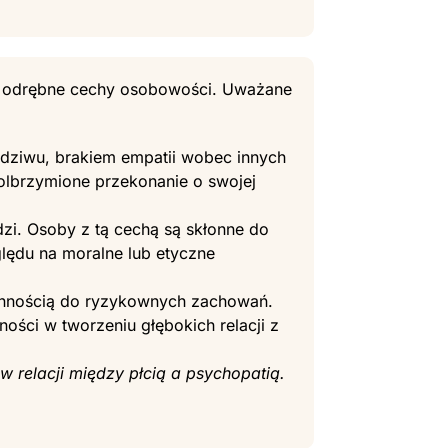
ale odrębne cechy osobowości. Uważane
odziwu, brakiem empatii wobec innych
olbrzymione przekonanie o swojej
zi. Osoby z tą cechą są skłonne do
ględu na moralne lub etyczne
kłonnością do ryzykownych zachowań.
ści w tworzeniu głębokich relacji z
 relacji między płcią a psychopatią.