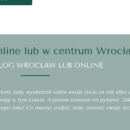
line lub w centrum Wrocł
LOG WROCŁAW LUB ONLINE
m, żeby wyobrazili sobie swoje życia za rok albo za
erają w tym czasie. A potem stawiam im pytanie: ‘J
wego żalu? Co musisz zrobić, żeby zmienić swoje życ