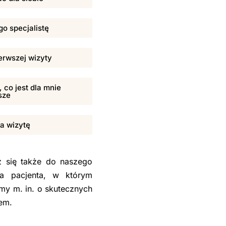
o specjalistę
erwszej wizyty
 co jest dla mnie
sze
na wizytę
sz się także do naszego
la pacjenta, w którym
my m. in. o skutecznych
sem.