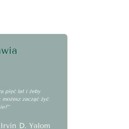
awia
 pięć lat i żeby
ak możesz zacząć żyć
ie?”
Irvin D. Yalom