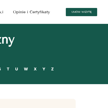
ci
Opinie i Certyfikaty
UMÓW WIZYTĘ
zny
S
T
U
W
X
Y
Z