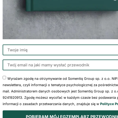
Wyrażam zgodę na otrzymywanie od Somentiq Group sp. z o.o. NIP
newslettera, czyli informacji o tematyce psychologicznej za pośrednict
mail. Administratorem danych osobowych jest Somentiq Group sp. z o.o
9241920913. Zgodę możesz wycofać w każdym czasie bez podawania p
informacji o zasadach przetwarzania danych, znajduje się w
Polityce P
POBIERAM MÓJ EGZEMPLARZ PRZEWODNI