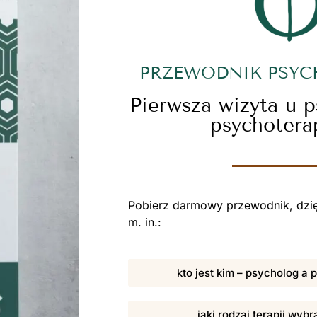
PRZEWODNIK PSY
Pierwsza wizyta u 
psychotera
Pobierz darmowy przewodnik, dzię
m. in.:
kto jest kim – psycholog a
jaki rodzaj terapii wybr