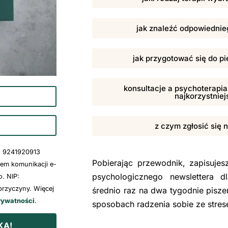
jak znaleźć odpowiednieg
jak przygotować się do pi
konsultacje a psychoterapia,
najkorzystniej
z czym zgłosić się 
: 9241920913
Pobierając przewodnik, zapisuje
wem komunikacji e-
psychologicznego newslettera d
. NIP:
rzyczyny. Więcej
średnio raz na dwa tygodnie pisze
rywatności
.
sposobach radzenia sobie ze stre
KA!