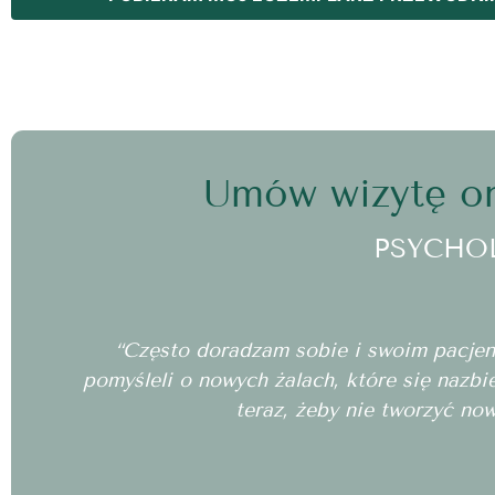
Umów wizytę on
PSYCHO
“Często doradzam sobie i swoim pacjento
pomyśleli o nowych żalach, które się nazbi
teraz, żeby nie tworzyć no