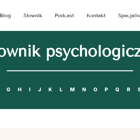
Blog
Słownik
Podcast
Kontakt
Specjalis
ownik psychologic
G
H
I
J
K
L
M
N
O
P
Q
R