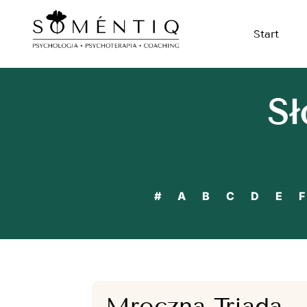
Start
Sł
#
A
B
C
D
E
F
Mroczna Triada