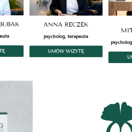
BUBAK
ANNA RECZEK
MI
peuta
psycholog, terapeuta
psycholog
TĘ
UMÓW WIZYTĘ
U