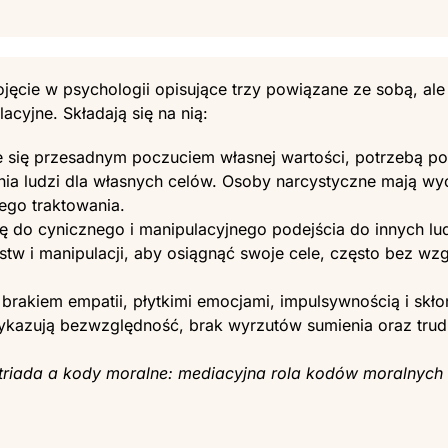
pojęcie w psychologii opisujące trzy powiązane ze sobą, 
cyjne. Składają się na nią:
e się przesadnym poczuciem własnej wartości, potrzebą p
ia ludzi dla własnych celów. Osoby narcystyczne mają wy
ego traktowania.
 do cynicznego i manipulacyjnego podejścia do innych lud
tw i manipulacji, aby osiągnąć swoje cele, często bez wz
ę brakiem empatii, płytkimi emocjami, impulsywnością i s
azują bezwzględność, brak wyrzutów sumienia oraz trudno
 triada a kody moralne: mediacyjna rola kodów moralnych w