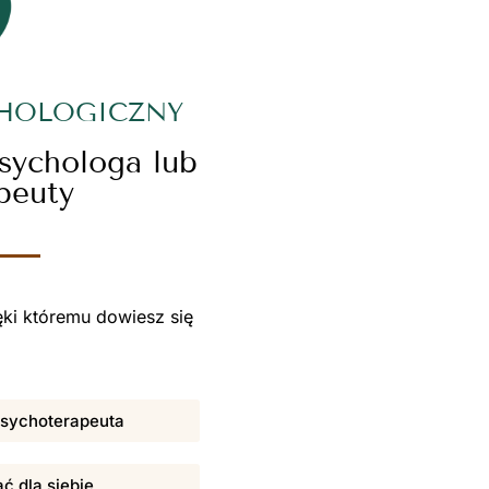
CHOLOGICZNY
psychologa lub
peuty
ki któremu dowiesz się
 psychoterapeuta
ać dla siebie