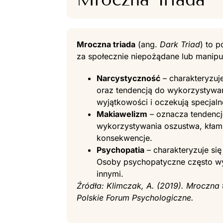
Mroczna triada
(ang.
Dark Triad
) to 
za społecznie niepożądane lub manipula
Narcystyczność
– charakteryzuj
oraz tendencją do wykorzystywan
wyjątkowości i oczekują specjaln
Makiawelizm
– oznacza tendencję
wykorzystywania oszustwa, kłams
konsekwencje.
Psychopatia
– charakteryzuje si
Osoby psychopatyczne często wyk
innymi.
Źródła: Klimczak, A. (2019). Mroczna
Polskie Forum Psychologiczne.