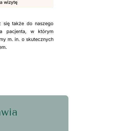
na wizytę
sz się także do naszego
la pacjenta, w którym
my m. in. o skutecznych
sem.
awia