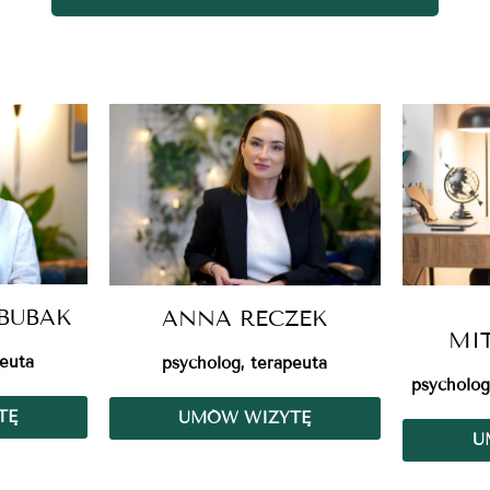
BUBAK
ANNA RECZEK
MI
peuta
psycholog, terapeuta
psycholog
TĘ
UMÓW WIZYTĘ
U