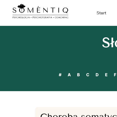
Start
Sł
#
A
B
C
D
E
F
Choroba somatyc