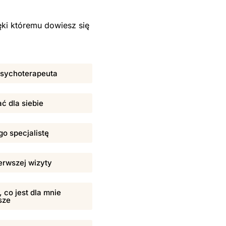
ki któremu dowiesz się
 psychoterapeuta
ać dla siebie
o specjalistę
erwszej wizyty
 co jest dla mnie
sze