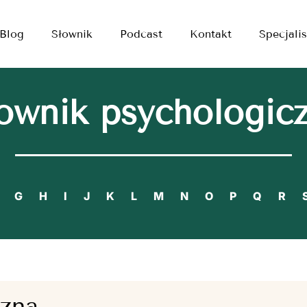
Blog
Słownik
Podcast
Kontakt
Specjalis
ownik psychologic
G
H
I
J
K
L
M
N
O
P
Q
R
zna