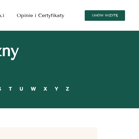
ci
Opinie i Certyfikaty
UMÓW WIZYTĘ
zny
S
T
U
W
X
Y
Z