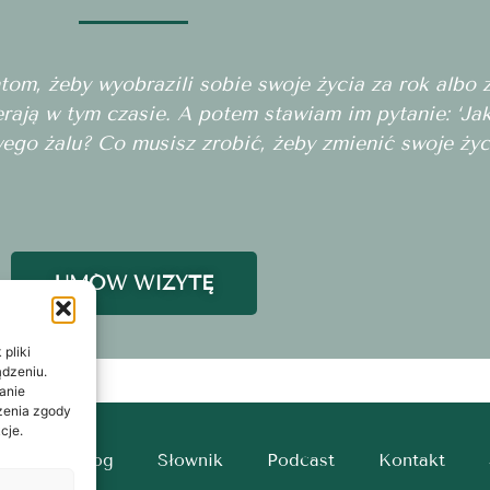
m, żeby wyobrazili sobie swoje życia za rok albo za
erają w tym czasie. A potem stawiam im pytanie: ‘J
wego żalu? Co musisz zrobić, żeby zmienić swoje życ
UMÓW WIZYTĘ
pliki
ądzeniu.
anie
ażenia zgody
cje.
tart
Blog
Słownik
Podcast
Kontakt