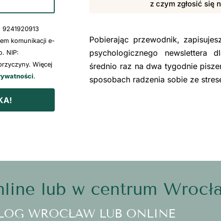
z czym zgłosić się 
: 9241920913
Pobierając przewodnik, zapisuje
wem komunikacji e-
psychologicznego newslettera d
. NIP:
rzyczyny. Więcej
średnio raz na dwa tygodnie pisze
rywatności
.
sposobach radzenia sobie ze stre
KA!
line lub w centrum Wrocł
LOG WROCŁAW LUB ONLINE