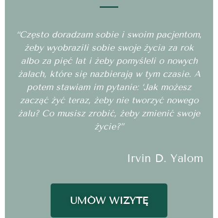
“Często doradzam sobie i swoim pacjentom,
żeby wyobrazili sobie swoje życia za rok
albo za pięć lat i żeby pomyśleli o nowych
żalach, które się nazbierają w tym czasie. A
potem stawiam im pytanie: ‘Jak możesz
zacząć żyć teraz, żeby nie tworzyć nowego
żalu? Co musisz zrobić, żeby zmienić swoje
życie?”
Irvin D. Yalom
UMÓW WIZYTĘ