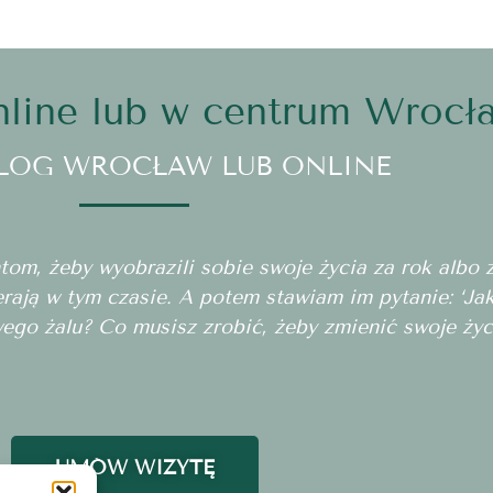
line lub w centrum Wrocł
LOG WROCŁAW LUB ONLINE
m, żeby wyobrazili sobie swoje życia za rok albo za
erają w tym czasie. A potem stawiam im pytanie: ‘J
wego żalu? Co musisz zrobić, żeby zmienić swoje życ
UMÓW WIZYTĘ