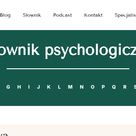
Blog
Słownik
Podcast
Kontakt
Specjalis
ownik psychologic
G
H
I
J
K
L
M
N
O
P
Q
R
wa