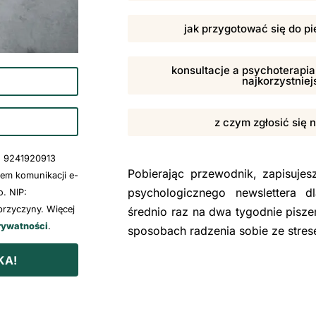
jak przygotować się do pi
konsultacje a psychoterapia,
najkorzystniej
z czym zgłosić się 
: 9241920913
Pobierając przewodnik, zapisuje
wem komunikacji e-
psychologicznego newslettera d
. NIP:
rzyczyny. Więcej
średnio raz na dwa tygodnie pisze
rywatności
.
sposobach radzenia sobie ze stre
KA!