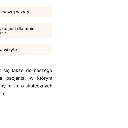
erwszej wizyty
 co jest dla mnie
sze
na wizytę
sz się także do naszego
la pacjenta, w którym
my m. in. o skutecznych
sem.