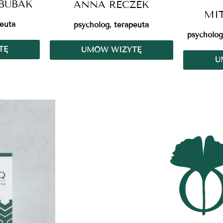
BUBAK
ANNA RECZEK
MI
peuta
psycholog, terapeuta
psycholog
TĘ
UMÓW WIZYTĘ
U