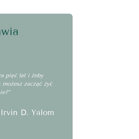
awia
 pięć lat i żeby
ak możesz zacząć żyć
ie?”
Irvin D. Yalom