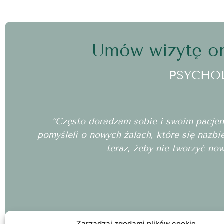
Umów wizytę on
PSYCHO
“Często doradzam sobie i swoim pacjento
pomyśleli o nowych żalach, które się nazbi
teraz, żeby nie tworzyć no
Zarządzaj zgodami plików cookie