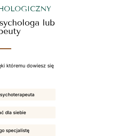
CHOLOGICZNY
psychologa lub
peuty
ki któremu dowiesz się
 psychoterapeuta
ać dla siebie
o specjalistę