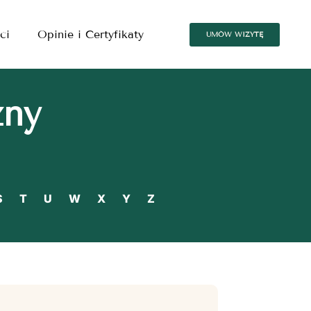
ci
Opinie i Certyfikaty
UMÓW WIZYTĘ
zny
S
T
U
W
X
Y
Z