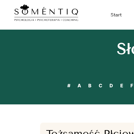
Start
Sł
#
A
B
C
D
E
F
Tożsamość Płcio