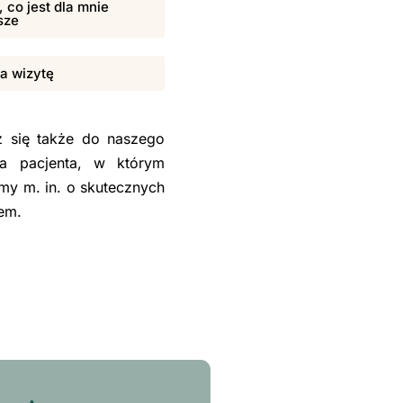
 co jest dla mnie
sze
na wizytę
sz się także do naszego
la pacjenta, w którym
my m. in. o skutecznych
sem.