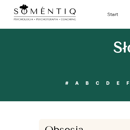
Start
Sł
#
A
B
C
D
E
F
Obsesja