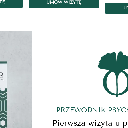
TĘ
UMÓW WIZYTĘ
U
PRZEWODNIK PSY
Pierwsza wizyta u 