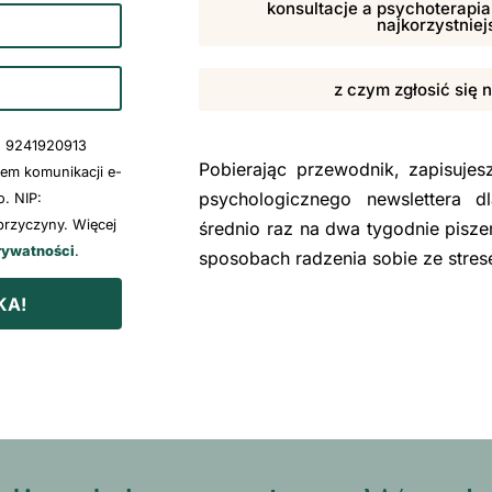
konsultacje a psychoterapia,
najkorzystniej
z czym zgłosić się 
: 9241920913
Pobierając przewodnik, zapisuje
wem komunikacji e-
psychologicznego newslettera d
. NIP:
rzyczyny. Więcej
średnio raz na dwa tygodnie pisze
rywatności
.
sposobach radzenia sobie ze stre
KA!