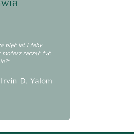
awia
 pięć lat i żeby
ak możesz zacząć żyć
ie?”
Irvin D. Yalom