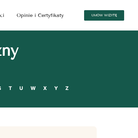
ci
Opinie i Certyfikaty
UMÓW WIZYTĘ
zny
S
T
U
W
X
Y
Z