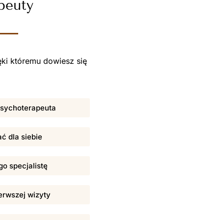
peuty
ki któremu dowiesz się
 psychoterapeuta
ać dla siebie
o specjalistę
erwszej wizyty