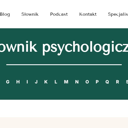
Blog
Słownik
Podcast
Kontakt
Specjalis
ownik psychologic
G
H
I
J
K
L
M
N
O
P
Q
R