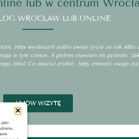
line lub w centrum Wrocł
LOG WROCŁAW LUB ONLINE
m, żeby wyobrazili sobie swoje życia za rok albo za
erają w tym czasie. A potem stawiam im pytanie: ‘J
wego żalu? Co musisz zrobić, żeby zmienić swoje życ
UMÓW WIZYTĘ
pliki
ądzeniu.
anie