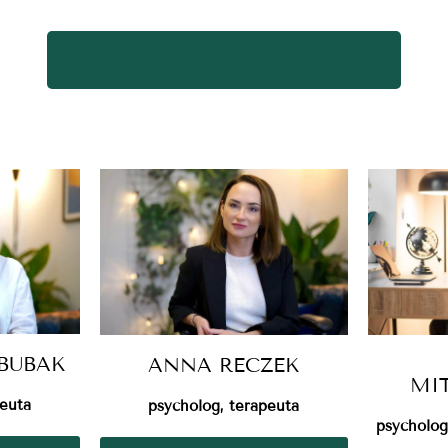
WRÓĆ DO SPISU TERMINÓW
BUBAK
ANNA RECZEK
MI
peuta
psycholog, terapeuta
psycholog