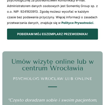
psychologicznej za pośrednictwem komunikacji e-mail.
Administratorem danych osobowych jest Somentiq Group sp. z
o.o. NIP: 9241920913. Zgodę możesz wycofać w każdym
czasie bez podawania przyczyny. Więcej informacji o zasadach
przetwarzania danych, znajduje się w
Polityce Prywatności
.
POBIERAM MÓJ EGZEMPLARZ PRZEWODNIKA!
Umów wizytę online lub w
centrum Wrocławia
PSYCHOLOG WROCŁAW LUB ONLINE
“Często doradzam sobie i swoim pacjentom,