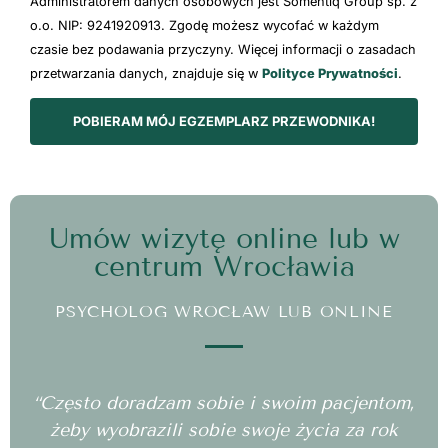
Administratorem danych osobowych jest Somentiq Group sp. z
o.o. NIP: 9241920913. Zgodę możesz wycofać w każdym
czasie bez podawania przyczyny. Więcej informacji o zasadach
przetwarzania danych, znajduje się w
Polityce Prywatności
.
POBIERAM MÓJ EGZEMPLARZ PRZEWODNIKA!
Umów wizytę online lub w
centrum Wrocławia
PSYCHOLOG WROCŁAW LUB ONLINE
“Często doradzam sobie i swoim pacjentom,
żeby wyobrazili sobie swoje życia za rok