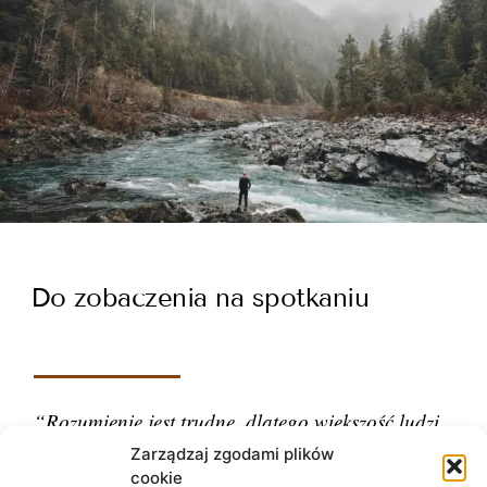
Do zobaczenia na spotkaniu
“Rozumienie jest trudne, dlatego większość ludzi
ocenia.”
Zarządzaj zgodami plików
cookie
– Carl Gustav Jung