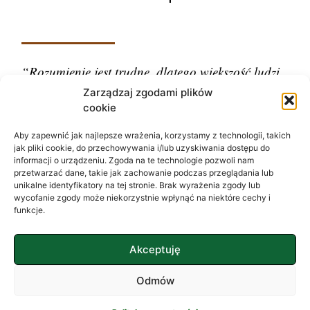
“Rozumienie jest trudne, dlatego większość ludzi
ocenia.”
Zarządzaj zgodami plików
cookie
– Carl Gustav Jung
Aby zapewnić jak najlepsze wrażenia, korzystamy z technologii, takich
jak pliki cookie, do przechowywania i/lub uzyskiwania dostępu do
informacji o urządzeniu. Zgoda na te technologie pozwoli nam
przetwarzać dane, takie jak zachowanie podczas przeglądania lub
unikalne identyfikatory na tej stronie. Brak wyrażenia zgody lub
wycofanie zgody może niekorzystnie wpłynąć na niektóre cechy i
funkcje.
Akceptuję
Odmów
2023 © wszystkie prawa zastrzeżone