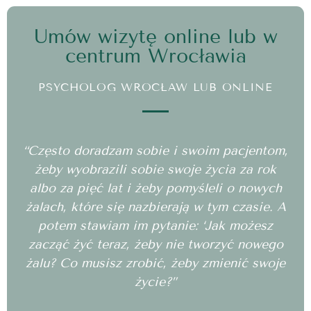
Umów wizytę online lub w
centrum Wrocławia
PSYCHOLOG WROCŁAW LUB ONLINE
“Często doradzam sobie i swoim pacjentom,
żeby wyobrazili sobie swoje życia za rok
albo za pięć lat i żeby pomyśleli o nowych
żalach, które się nazbierają w tym czasie. A
potem stawiam im pytanie: ‘Jak możesz
zacząć żyć teraz, żeby nie tworzyć nowego
żalu? Co musisz zrobić, żeby zmienić swoje
życie?”