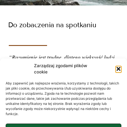
Do zobaczenia na spotkaniu
“Rozumienie jest trudne, dlatego większość ludzi
ocenia.”
Zarządzaj zgodami plików
cookie
– Carl Gustav Jung
Aby zapewnić jak najlepsze wrażenia, korzystamy z technologii, takich
jak pliki cookie, do przechowywania i/lub uzyskiwania dostępu do
informacji o urządzeniu. Zgoda na te technologie pozwoli nam
przetwarzać dane, takie jak zachowanie podczas przeglądania lub
unikalne identyfikatory na tej stronie. Brak wyrażenia zgody lub
wycofanie zgody może niekorzystnie wpłynąć na niektóre cechy i
funkcje.