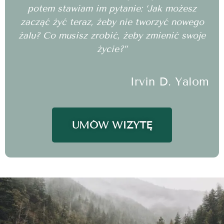
potem stawiam im pytanie: ‘Jak możesz
zacząć żyć teraz, żeby nie tworzyć nowego
żalu? Co musisz zrobić, żeby zmienić swoje
życie?”
Irvin D. Yalom
UMÓW WIZYTĘ