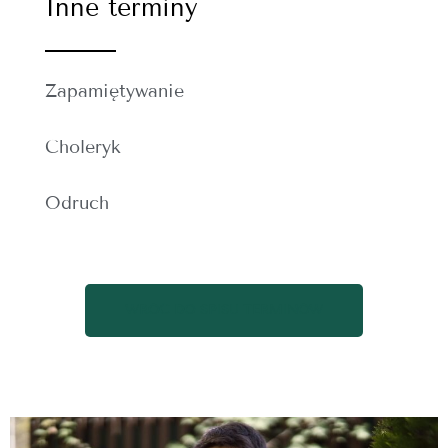
Inne terminy
Zapamiętywanie
Choleryk
Odruch
WRÓĆ DO SPISU TERMINÓW