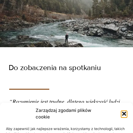
Do zobaczenia na spotkaniu
“Rozumienie jest trudne, dlatego większość ludzi
ocenia.”
Zarządzaj zgodami plików
cookie
– Carl Gustav Jung
Aby zapewnić jak najlepsze wrażenia, korzystamy z technologii, takich