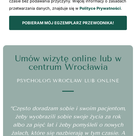
czasie bez podawania przyczyny. Więcej informacji o zasadach
przetwarzania danych, znajduje się w
Polityce Prywatności
.
POBIERAM MÓJ EGZEMPLARZ PRZEWODNIKA!
Umów wizytę online lub w
centrum Wrocławia
PSYCHOLOG WROCŁAW LUB ONLINE
“Często doradzam sobie i swoim pacjentom,
żeby wyobrazili sobie swoje życia za rok
albo za pięć lat i żeby pomyśleli o nowych
żalach, które się nazbierają w tym czasie. A