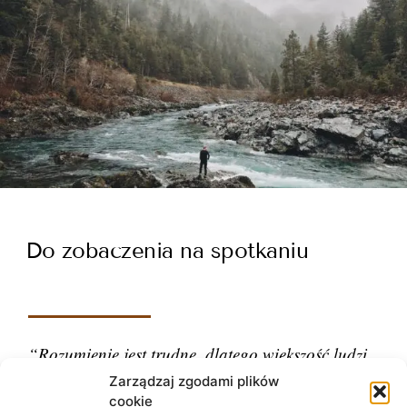
Do zobaczenia na spotkaniu
“Rozumienie jest trudne, dlatego większość ludzi
ocenia.”
Zarządzaj zgodami plików
cookie