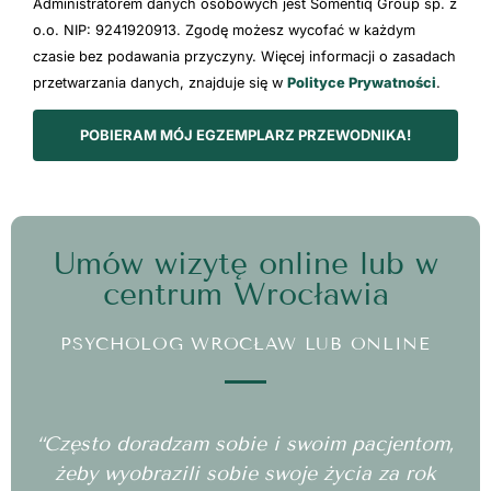
Administratorem danych osobowych jest Somentiq Group sp. z
o.o. NIP: 9241920913. Zgodę możesz wycofać w każdym
czasie bez podawania przyczyny. Więcej informacji o zasadach
przetwarzania danych, znajduje się w
Polityce Prywatności
.
POBIERAM MÓJ EGZEMPLARZ PRZEWODNIKA!
Umów wizytę online lub w
centrum Wrocławia
PSYCHOLOG WROCŁAW LUB ONLINE
“Często doradzam sobie i swoim pacjentom,
żeby wyobrazili sobie swoje życia za rok