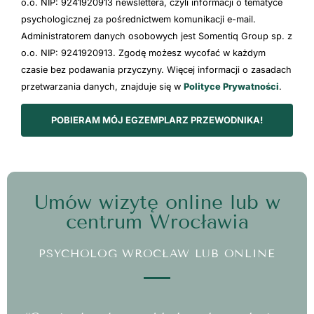
o.o. NIP: 9241920913 newslettera, czyli informacji o tematyce
psychologicznej za pośrednictwem komunikacji e-mail.
Administratorem danych osobowych jest Somentiq Group sp. z
o.o. NIP: 9241920913. Zgodę możesz wycofać w każdym
czasie bez podawania przyczyny. Więcej informacji o zasadach
przetwarzania danych, znajduje się w
Polityce Prywatności
.
POBIERAM MÓJ EGZEMPLARZ PRZEWODNIKA!
Umów wizytę online lub w
centrum Wrocławia
PSYCHOLOG WROCŁAW LUB ONLINE