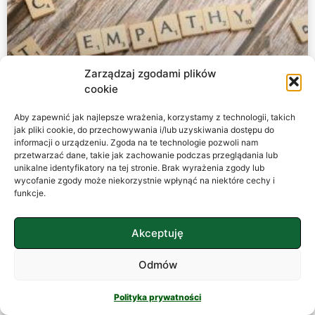
Zarządzaj zgodami plików
cookie
Aby zapewnić jak najlepsze wrażenia, korzystamy z technologii, takich
jak pliki cookie, do przechowywania i/lub uzyskiwania dostępu do
Empatia w relacjach międzyludzkich
informacji o urządzeniu. Zgoda na te technologie pozwoli nam
przetwarzać dane, takie jak zachowanie podczas przeglądania lub
Empatia – niewidzialna nić porozumienia Wyobraźmy
unikalne identyfikatory na tej stronie. Brak wyrażenia zgody lub
wycofanie zgody może niekorzystnie wpłynąć na niektóre cechy i
sobie świat pozbawiony empatii. Byłoby to miejsce
funkcje.
chłodne, mechaniczne, przypominające precyzyjnie
zaprogramowaną maszynerię, w której każdy trybik
porusza się
Akceptuję
CZYTAJ WIĘCEJ »
Odmów
Polityka prywatności