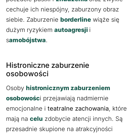
cechuje ich niespójny, zaburzony obraz
siebie. Zaburzenie
borderline
wiąże się
dużym ryzykiem
autoagresji
i
s
amobójstwa
.
Histroniczne zaburzenie
osobowości
Osoby
histronicznym zaburzeniem
osobowośc
i przejawiają nadmiernie
emocjonalne i
teatralne zachowania
, które
mają na
celu
zdobycie atencji innych. Są
przesadnie skupione na atrakcyjności