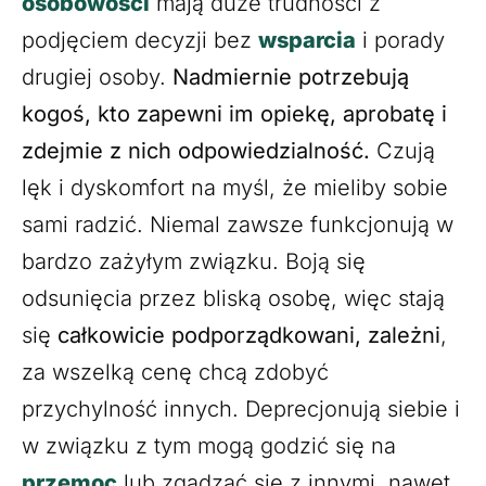
osobowości
mają duże trudności z
podjęciem decyzji bez
wsparcia
i porady
drugiej osoby.
Nadmiernie potrzebują
kogoś, kto zapewni im opiekę, aprobatę i
zdejmie z nich odpowiedzialność.
Czują
lęk i dyskomfort na myśl, że mieliby sobie
sami radzić. Niemal zawsze funkcjonują w
bardzo zażyłym związku. Boją się
odsunięcia przez bliską osobę, więc stają
się
całkowicie podporządkowani, zależni
,
za wszelką cenę chcą zdobyć
przychylność innych. Deprecjonują siebie i
w związku z tym mogą godzić się na
przemoc
lub zgadzać się z innymi, nawet