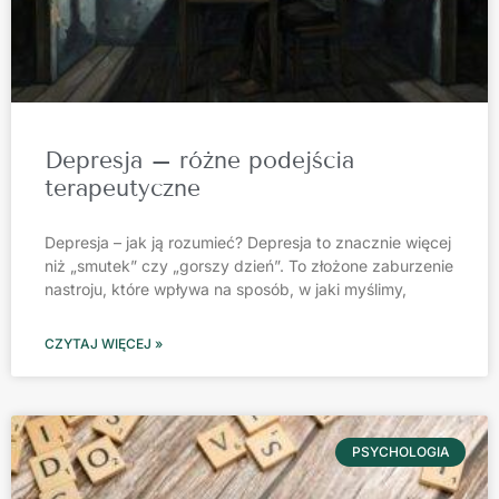
Depresja – różne podejścia
terapeutyczne
Depresja – jak ją rozumieć? Depresja to znacznie więcej
niż „smutek” czy „gorszy dzień”. To złożone zaburzenie
nastroju, które wpływa na sposób, w jaki myślimy,
CZYTAJ WIĘCEJ »
PSYCHOLOGIA