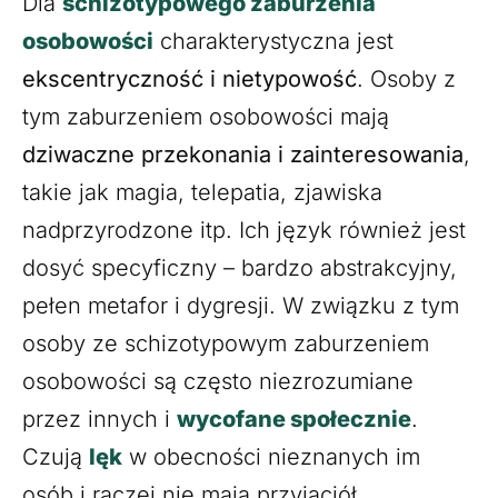
Dla
schizotypowego zaburzenia
osobowości
charakterystyczna jest
ekscentryczność i nietypowość
. Osoby z
tym zaburzeniem osobowości mają
dziwaczne przekonania i zainteresowania
,
takie jak magia, telepatia, zjawiska
nadprzyrodzone itp. Ich język również jest
dosyć specyficzny – bardzo abstrakcyjny,
pełen metafor i dygresji. W związku z tym
osoby ze schizotypowym zaburzeniem
osobowości są często niezrozumiane
przez innych i
wycofane społecznie
.
Czują
lęk
w obecności nieznanych im
osób i raczej nie mają przyjaciół.