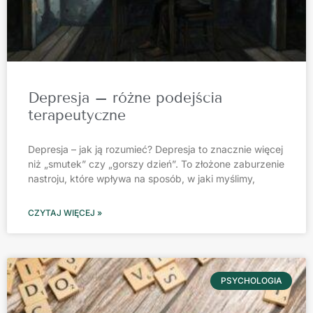
Depresja – różne podejścia
terapeutyczne
Depresja – jak ją rozumieć? Depresja to znacznie więcej
niż „smutek” czy „gorszy dzień”. To złożone zaburzenie
nastroju, które wpływa na sposób, w jaki myślimy,
CZYTAJ WIĘCEJ »
PSYCHOLOGIA