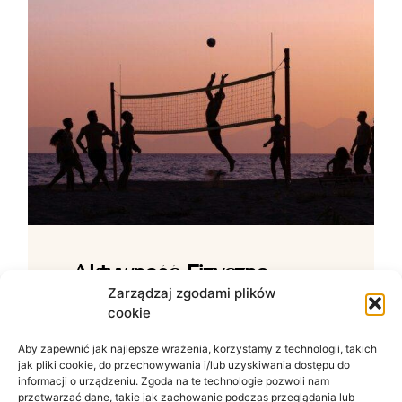
Aktywność Fizyczna –
Jak Ćwiczenia Wpływają
Zarządzaj zgodami plików
cookie
Na Samopoczucie?
Aby zapewnić jak najlepsze wrażenia, korzystamy z technologii, takich
Wpływ ruchu na zdrowie psychiczne W
jak pliki cookie, do przechowywania i/lub uzyskiwania dostępu do
świecie zdominowanym przez siedzący
informacji o urządzeniu. Zgoda na te technologie pozwoli nam
tryb życia i nieustanny szum informacyjny
przetwarzać dane, takie jak zachowanie podczas przeglądania lub