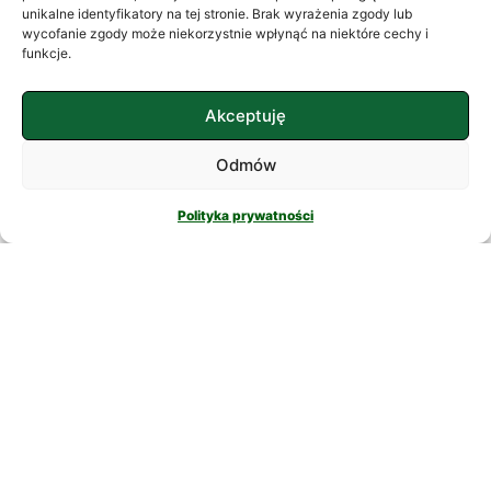
często szukamy ukojenia w
unikalne identyfikatory na tej stronie. Brak wyrażenia zgody lub
wycofanie zgody może niekorzystnie wpłynąć na niektóre cechy i
skomplikowanych rozwiązaniach. W
funkcje.
nowatorskich suplementach,
CZYTAJ DALEJ
Akceptuję
Odmów
Polityka prywatności
PSYCHOLOGIA