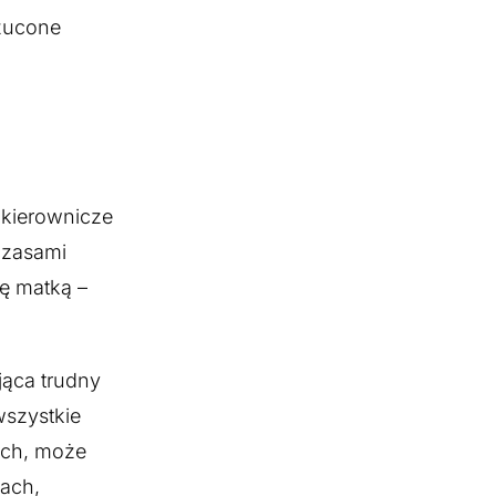
rzucone
 kierownicze
czasami
ię matką –
jąca trudny
szystkie
ach, może
ach,