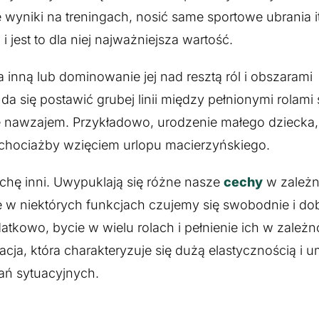
 wyniki na treningach, nosić same sportowe ubrania i
 jest to dla niej najważniejsza wartość.
a inną lub dominowanie jej nad resztą ról i obszarami
da się postawić grubej linii między pełnionymi rolami
bie nawzajem. Przykładowo, urodzenie małego dziecka
, chociażby wzięciem urlopu macierzyńskiego.
ochę inni. Uwypuklają się różne nasze
cechy
w zależn
e w niektórych funkcjach czujemy się swobodnie i dob
owo, bycie w wielu rolach i pełnienie ich w zależn
acja, która charakteryzuje się dużą elastycznością i u
ń sytuacyjnych.