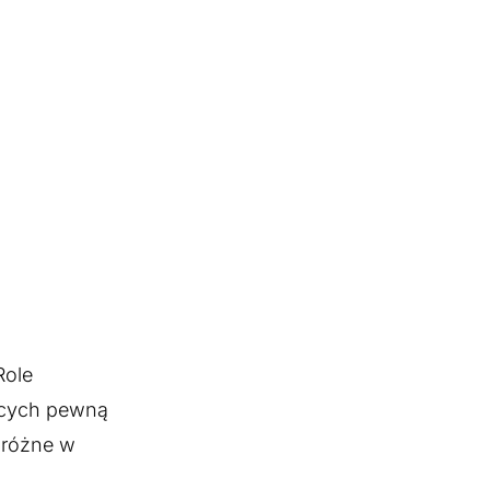
Role
jących pewną
 różne w