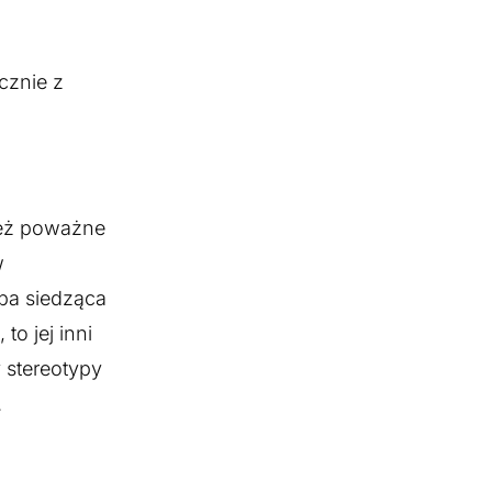
ącznie z
 też poważne
w
oba siedząca
to jej inni
 stereotypy
.