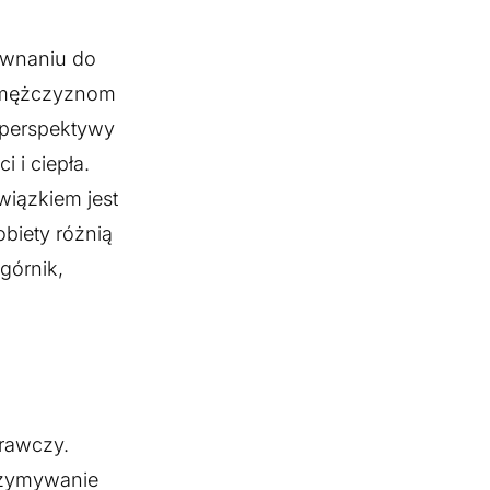
ównaniu do
ie mężczyznom
Z perspektywy
 i ciepła.
wiązkiem jest
biety różnią
 górnik,
prawczy.
trzymywanie