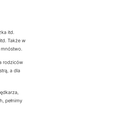
ka itd.
itd. Także w
e mnóstwo.
la rodziców
trą, a dla
wędkarza,
h, pełnimy