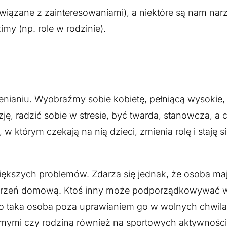
 związane z zainteresowaniami), a niektóre są nam na
imy (np. role w rodzinie).
enianiu. Wyobraźmy sobie kobietę, pełniącą wysokie,
, radzić sobie w stresie, być twarda, stanowcza, a 
którym czekają na nią dzieci, zmienia rolę i staję s
 większych problemów. Zdarza się jednak, że osoba ma
strzeń domową. Ktoś inny może podporządkowywać w
t to taka osoba poza uprawianiem go w wolnych chwil
mymi czy rodziną również na sportowych aktywności