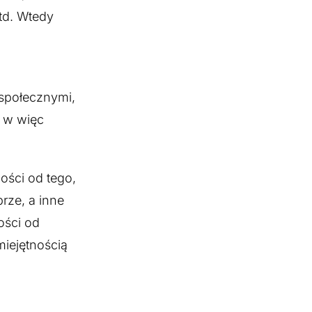
td. Wtedy
 społecznymi,
, w więc
ości od tego,
rze, a inne
ości od
miejętnością