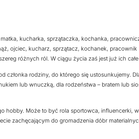
, matka, kucharka, sprzątaczka, kochanka, pracownicz
ż, ojciec, kucharz, sprzątacz, kochanek, pracownik 
ereg różnych ról. W ciągu życia zaś jest już ich cał
 od członka rodziny, do którego się ustosunkujemy. D
nukiem lub wnuczką, dla rodzeństwa – bratem lub sios
go hobby. Może to być rola sportowca, influencerki, 
iecie zachęcającym do gromadzenia dóbr materialnyc