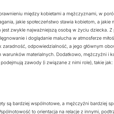
prawnieniu między kobietami a mężczyznami, w por
magania, jakie społeczeństwo stawia kobietom, a jak
ka jest zwykle najważniejszą osobą w życiu dziecka. 
lęgnowanie i doglądanie malucha w atmosferze miłości
ak zaradność, odpowiedzialność, a jego głównym obo
h warunków materialnych. Dodatkowo, mężczyźni i ko
 podejmują zawody (i związane z nimi role), takie jak:
biety są bardziej wspólnotowe, a mężczyźni bardziej s
spólnotowość to orientacja na relacje z innymi, pod