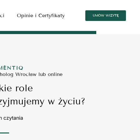
ci
Opinie i Certyfikaty
UMÓW WIZYTĘ
MÉNTIQ
holog Wrocław lub online
kie role
zyjmujemy w życiu?