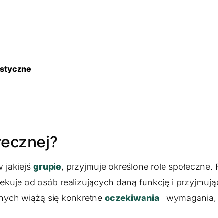
istyczne
łecznej?
 jakiejś
grupie
, przyjmuje określone role społeczne. 
zekuje od osób realizujących daną funkcję i przyjmu
znych wiążą się konkretne
oczekiwania
i wymagania,