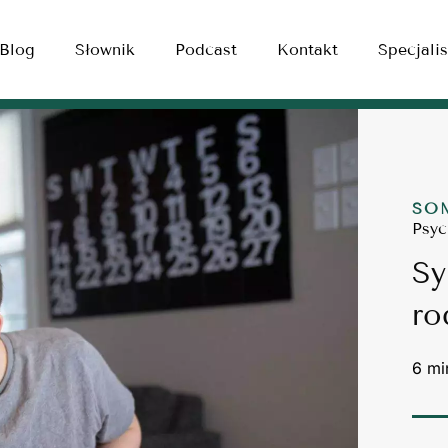
Blog
Słownik
Podcast
Kontakt
Specjalis
SO
Psyc
Sy
ro