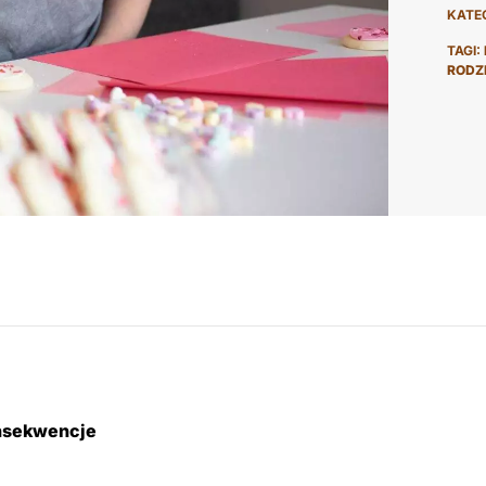
KATE
TAGI:
RODZ
nsekwencje