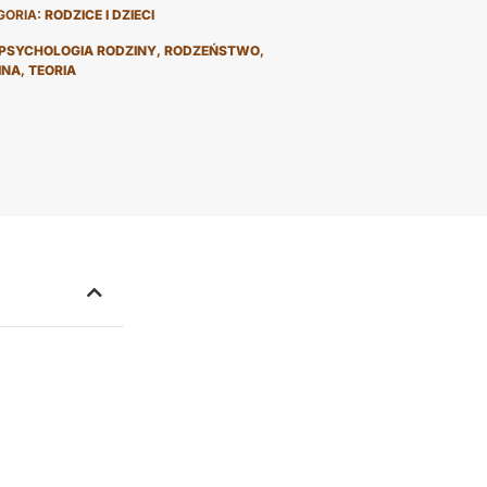
GORIA:
RODZICE I DZIECI
PSYCHOLOGIA RODZINY
,
RODZEŃSTWO
,
INA
,
TEORIA