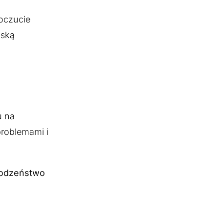
poczucie
iską
u na
problemami i
rodzeństwo