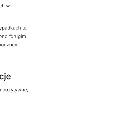
ych w
zypadkach te
 ono “drugim
poczucie
cje
o pozytywne,