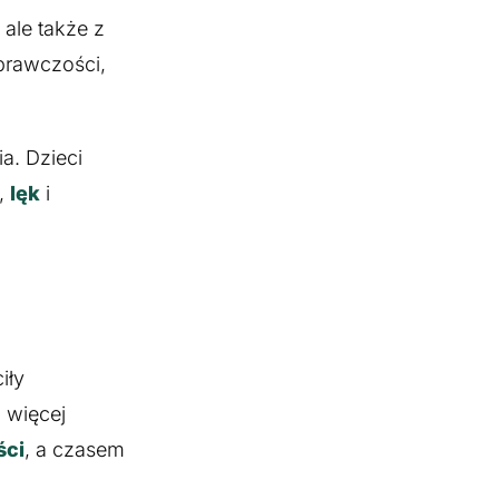
ale także z
prawczości,
a. Dzieci
,
lęk
i
iły
 więcej
ści
, a czasem