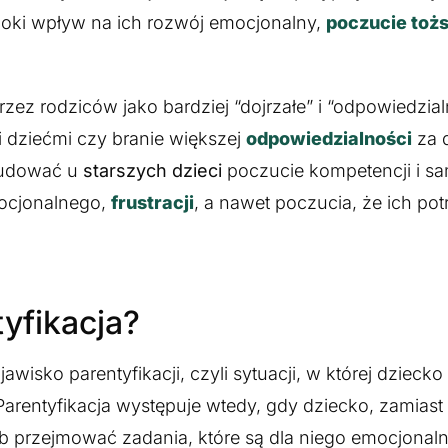
ęboki wpływ na ich rozwój emocjonalny,
poczucie toż
ez rodziców jako bardziej “dojrzałe” i “odpowiedzial
 dziećmi czy branie większej
odpowiedzialności
za 
 budować u
starszych dzieci
poczucie kompetencji i sa
mocjonalnego,
frustracji
, a nawet poczucia, że ich pot
yfikacja?
ko parentyfikacji, czyli sytuacji, w której dziecko 
 Parentyfikacja występuje wtedy, gdy dziecko, zamias
b przejmować zadania, które są dla niego emocjonaln