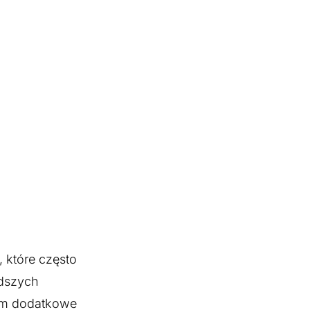
 które często
dszych
ą im dodatkowe