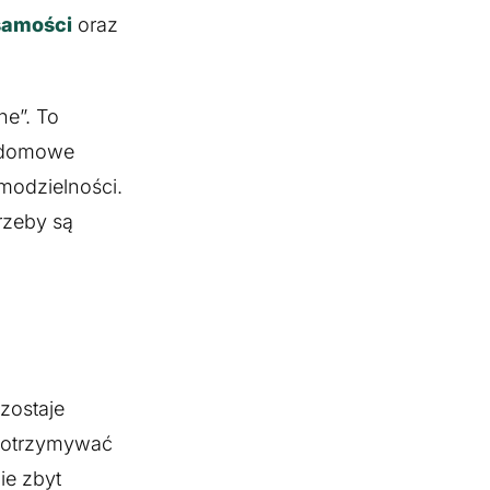
samości
oraz
ne”. To
domowe
modzielności.
rzeby są
zostaje
t otrzymywać
ie zbyt