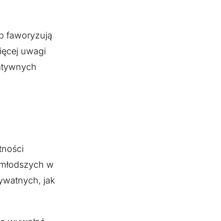
ub faworyzują
ięcej uwagi
gatywnych
tności
 młodszych w
ywatnych, jak