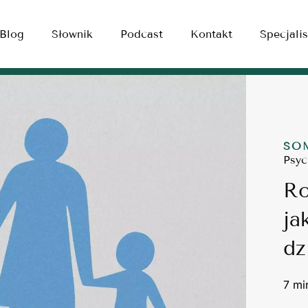
Blog
Słownik
Podcast
Kontakt
Specjalis
SO
Psyc
Ro
ja
dz