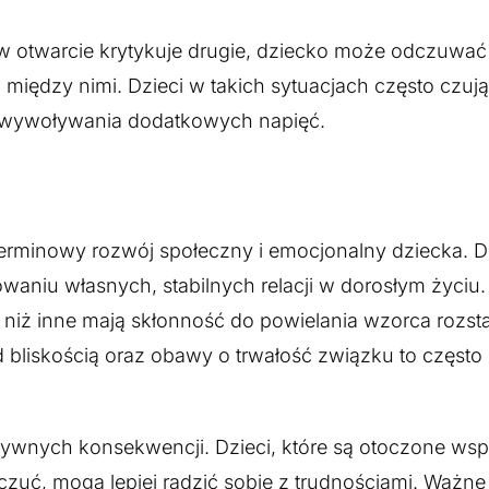
ów otwarcie krytykuje drugie, dziecko może odczuwać 
 między nimi. Dzieci w takich sytuacjach często czuj
z wywoływania dodatkowych napięć.
rminowy rozwój społeczny i emocjonalny dziecka. Dzi
waniu własnych, stabilnych relacji w dorosłym życiu.
j niż inne mają skłonność do powielania wzorca rozst
 bliskością oraz obawy o trwałość związku to często
ywnych konsekwencji. Dzieci, które są otoczone ws
uć, mogą lepiej radzić sobie z trudnościami. Ważne 