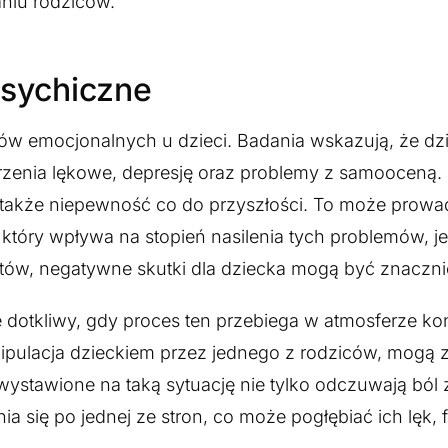
aniu rodziców.
sychiczne
emocjonalnych u dzieci. Badania wskazują, że dzi
rzenia lękowe, depresję oraz problemy z samooceną.
 także niepewność co do przyszłości. To może prowa
ry wpływa na stopień nasilenia tych problemów, jest
liktów, negatywne skutki dla dziecka mogą być znaczn
 dotkliwy, gdy proces ten przebiega w atmosferze konf
nipulacja dzieckiem przez jednego z rodziców, mogą
 wystawione na taką sytuację nie tylko odczuwają ból
ię po jednej ze stron, co może pogłębiać ich lęk, fr