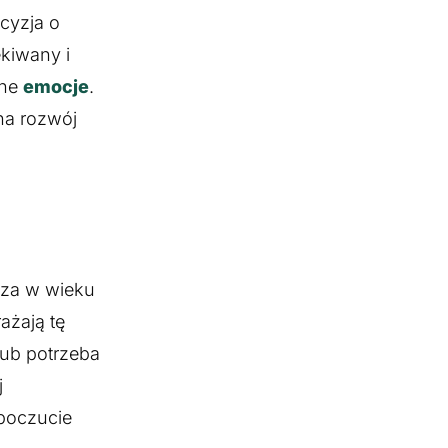
cyzja o
kiwany i
dne
emocje
.
na rozwój
cza w wieku
ażają tę
lub potrzeba
j
 poczucie