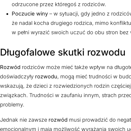
odrzucone przez któregoś z rodziców.
Poczucie winy
– w sytuacji, gdy jedno z rodzic
że nadal kocha drugiego rodzica, mimo konfliktu
w pełni wyrazić swoich uczuć do obu stron be
Długofalowe skutki rozwodu
Rozwód
rodziców może mieć także wpływ na długote
doświadczyły
rozwodu
, mogą mieć trudności w budo
wskazują, że dzieci z rozwiedzionych rodzin częście
związkach. Trudności w zaufaniu innym, strach przed
problemy.
Jednak nie zawsze
rozwód
musi prowadzić do negat
emocjonalnym i mają możliwość wyrażania swoich ucz