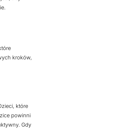
ie.
które
owych kroków,
zieci, które
zice powinni
uktywny. Gdy