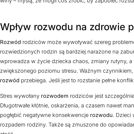
winy – myślą, że mogli coś zrobić, by zapobiec rozst
Wpływ rozwodu na zdrowie p
Rozwód
rodziców może wywoływać szereg problemów 
rozwiedzionych rodzin są bardziej narażone na zabu
wprowadza w życie dziecka chaos, zmiany rutyny, a
zwiększonego poziomu stresu. Ważnym czynnikiem, któ
rozwód
przebiega. Jeśli jest to rozstanie pełne konf
Stres wywołany
rozwodem
rodziców jest szczególnie
Długotrwałe kłótnie, oskarżenia, a czasem nawet ma
pogłębić negatywne konsekwencje
rozwodu
. Dzieci
rozpadem rodziny. Także są zmuszone do opowiadania s