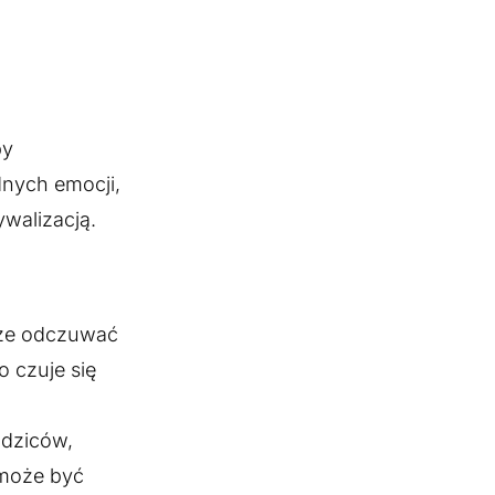
by
dnych emocji,
ywalizacją.
może odczuwać
o czuje się
odziców,
 może być