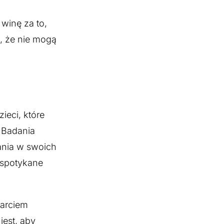
winę za to,
ą, że nie mogą
eci, które
 Badania
ania w swoich
 spotykane
parciem
jest, aby