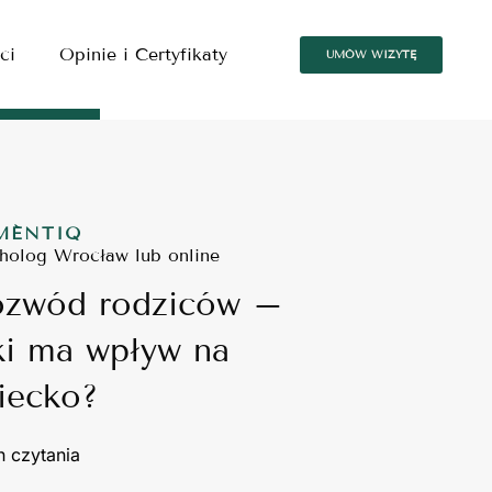
ci
Opinie i Certyfikaty
UMÓW WIZYTĘ
MÉNTIQ
holog Wrocław lub online
zwód rodziców –
ki ma wpływ na
iecko?