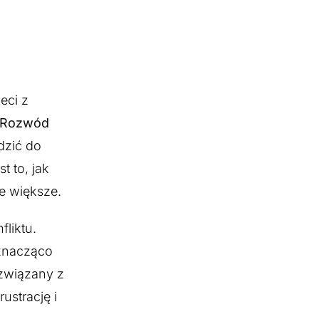
eci z
Rozwód
dzić do
 to, jak
ie większe.
liktu.
 znacząco
 związany z
ustrację i